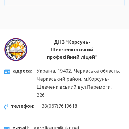
подібні пропозиції та негайно звертатися до
правоохоронних органів у разі отримання
підозрілих повідомлень терористичного змісту.
Просимо бути пильними та відповідальними за
власну безпеку та безпеку держави. "Не пали
своїх! "спали" ворога!"
ДНЗ “Корсунь-
https://www.youtube.com/watch?v=9Fofn1Rh2lE
Шевченківський
професійний ліцей”
aдресa:
Україна, 19402, Черкаська область,
Черкаський район, м.Корсунь-
Шевченківський вул.Перемоги,
226.
телефон:
+38(067)7619618
e-mail:
agroliceum@ukr.net