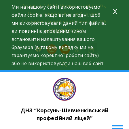
Skip
Україна, 19402, Черкаська область,
Ми на нашому сайті використовуємо
x
to
Черкаський район, м.Корсунь-
файли cookie, якщо ви не згодні, щоб
content
Шевченківський вул.Перемоги, 226.
ми використовували даний тип файлів,
ви повинні відповідним чином
+38(067)7619618
встановити налаштування вашого
браузера (в такому випадку ми не
facebook
instagram
youtube
гарантуємо коректної роботи сайту)
або не використовувати наш веб-сайт
ДНЗ “Корсунь-Шевченківський
професійний ліцей”