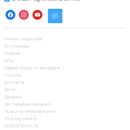
facebook
instagram
youtube
Учням і педагогам
Вступникам
Новини
НПЦ
Адміністрація та викладачі
Галерея
Контакти
Звіти
Професії
Дистанційне навчання
Права та обов’язки учня
Розклад занять
БЕЗБАР’ЄРНІСТЬ