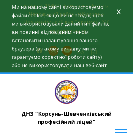
Skip
Україна, 19402, Черкаська область,
Ми на нашому сайті використовуємо
x
to
Черкаський район, м.Корсунь-
файли cookie, якщо ви не згодні, щоб
content
Шевченківський вул.Перемоги, 226.
ми використовували даний тип файлів,
ви повинні відповідним чином
+38(067)7619618
встановити налаштування вашого
браузера (в такому випадку ми не
facebook
instagram
youtube
гарантуємо коректної роботи сайту)
або не використовувати наш веб-сайт
ДНЗ “Корсунь-Шевченківський
професійний ліцей”