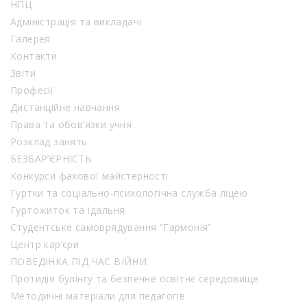
НПЦ
Адміністрація та викладачі
Галерея
Контакти
Звіти
Професії
Дистанційне навчання
Права та обов’язки учня
Розклад занять
БЕЗБАР’ЄРНІСТЬ
Конкурси фахової майстерності
Гуртки та соціально-психологічна служба ліцею
Гуртожиток та їдальня
Студентське самоврядування “Гармонія”
Центр кар’єри
ПОВЕДІНКА ПІД ЧАС ВІЙНИ
Протидія булінгу та безпечне освітнє середовище
Методичні матеріали для педагогів