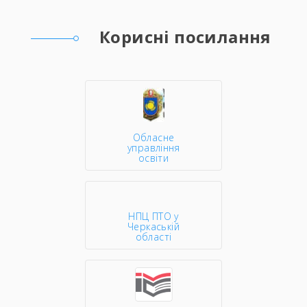
Корисні посилання
Обласне
управління
освіти
НПЦ ПТО у
Черкаській
області