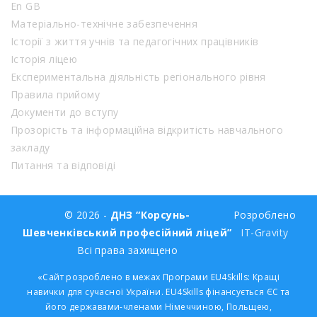
En GB
Матеріально-технічне забезпечення
Історії з життя учнів та педагогічних працівників
Історія ліцею
Експериментальна діяльність регіонального рівня
Правила прийому
Документи до вступу
Прозорість та інформаційна відкритість навчального
закладу
Питання та відповіді
© 2026 -
ДНЗ “Корсунь-
Розроблено
Шевченківський професійний ліцей”
IT-Gravity
Всі права захищено
«Сайт розроблено в межах Програми EU4Skills: Кращі
навички для сучасної України. EU4Skills фінансується ЄС та
його державами-членами Німеччиною, Польщею,