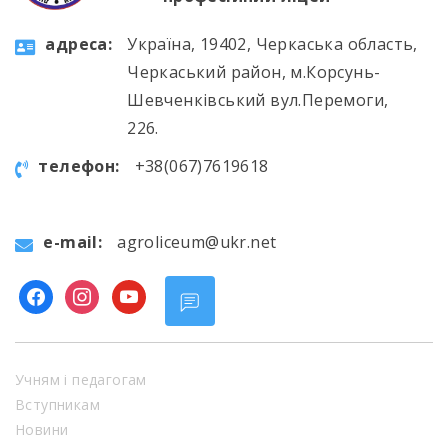
aдресa:
Україна, 19402, Черкаська область,
Черкаський район, м.Корсунь-
Шевченківський вул.Перемоги,
226.
телефон:
+38(067)7619618
e-mail:
agroliceum@ukr.net
facebook
instagram
youtube
Учням і педагогам
Вступникам
Новини