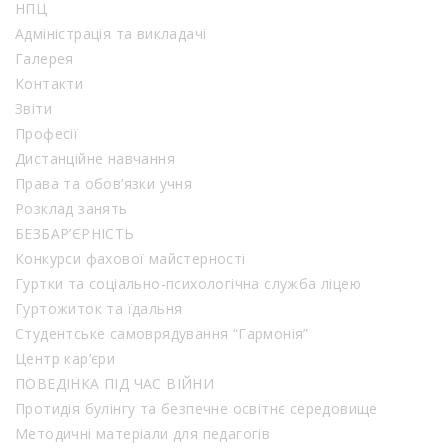
НПЦ
Адміністрація та викладачі
Галерея
Контакти
Звіти
Професії
Дистанційне навчання
Права та обов’язки учня
Розклад занять
БЕЗБАР’ЄРНІСТЬ
Конкурси фахової майстерності
Гуртки та соціально-психологічна служба ліцею
Гуртожиток та їдальня
Студентське самоврядування “Гармонія”
Центр кар’єри
ПОВЕДІНКА ПІД ЧАС ВІЙНИ
Протидія булінгу та безпечне освітнє середовище
Методичні матеріали для педагогів