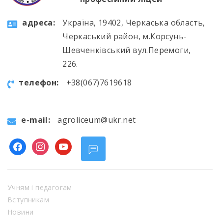
aдресa:
Україна, 19402, Черкаська область,
Черкаський район, м.Корсунь-
Шевченківський вул.Перемоги,
226.
телефон:
+38(067)7619618
e-mail:
agroliceum@ukr.net
facebook
instagram
youtube
Учням і педагогам
Вступникам
Новини