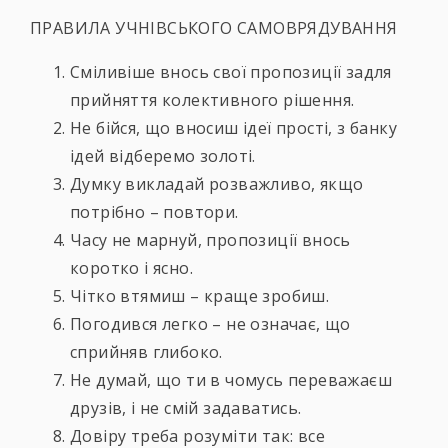
ПРАВИЛА УЧНІВСЬКОГО САМОВРЯДУВАННЯ
Сміливіше внось свої пропозиції задля
прийняття колективного рішення.
Не бійся, що вносиш ідеї прості, з банку
ідей відберемо золоті.
Думку викладай розважливо, якщо
потрібно – повтори.
Часу не марнуй, пропозиції внось
коротко і ясно.
Чітко втямиш – краще зробиш.
Погодився легко – не означає, що
сприйняв глибоко.
Не думай, що ти в чомусь переважаєш
друзів, і не смій задаватись.
Довіру треба розуміти так: все