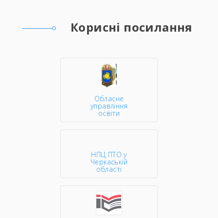
Корисні посилання
Обласне
управління
освіти
НПЦ ПТО у
Черкаській
області