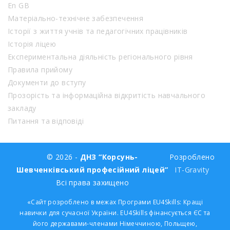
En GB
Матеріально-технічне забезпечення
Історії з життя учнів та педагогічних працівників
Історія ліцею
Експериментальна діяльність регіонального рівня
Правила прийому
Документи до вступу
Прозорість та інформаційна відкритість навчального
закладу
Питання та відповіді
© 2026 -
ДНЗ “Корсунь-
Розроблено
Шевченківський професійний ліцей”
IT-Gravity
Всі права захищено
«Сайт розроблено в межах Програми EU4Skills: Кращі
навички для сучасної України. EU4Skills фінансується ЄС та
його державами-членами Німеччиною, Польщею,