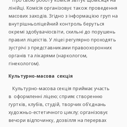
Про свою роботу комісія звітує щомісяця на
лінійці. Комісія організовує також проведення
масових заходів. Згідно з інформацією груп на
внутрішньоліцейний контроль беруться
окремі здобувачіосвіти, схильні до порушень
правил ліцеїстів. У ліцеї регулярно проходять
зустрічі з представниками правоохоронних
органів та лікарями (наркологом,
гінекологом).
Культурно-масова секція
Культурно-масова секція приймає участь
в оформленні ліцею; сприяє створенню
гуртків, клубів, студій, творчих об’єднань
художньо-естетичного циклу; організовує
вечори відпочинку, дозвілля на перервах