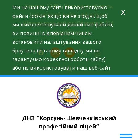
Skip
Україна, 19402, Черкаська область,
Ми на нашому сайті використовуємо
x
to
Черкаський район, м.Корсунь-
файли cookie, якщо ви не згодні, щоб
content
Шевченківський вул.Перемоги, 226.
ми використовували даний тип файлів,
ви повинні відповідним чином
+38(067)7619618
встановити налаштування вашого
браузера (в такому випадку ми не
facebook
instagram
youtube
гарантуємо коректної роботи сайту)
або не використовувати наш веб-сайт
ДНЗ “Корсунь-Шевченківський
професійний ліцей”