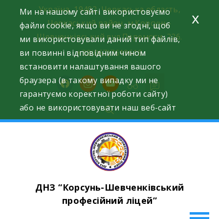
Skip
Україна, 19402, Черкаська область,
Ми на нашому сайті використовуємо
x
to
Черкаський район, м.Корсунь-
файли cookie, якщо ви не згодні, щоб
content
Шевченківський вул.Перемоги, 226.
ми використовували даний тип файлів,
ви повинні відповідним чином
+38(067)7619618
встановити налаштування вашого
браузера (в такому випадку ми не
facebook
instagram
youtube
гарантуємо коректної роботи сайту)
або не використовувати наш веб-сайт
ДНЗ “Корсунь-Шевченківський
професійний ліцей”