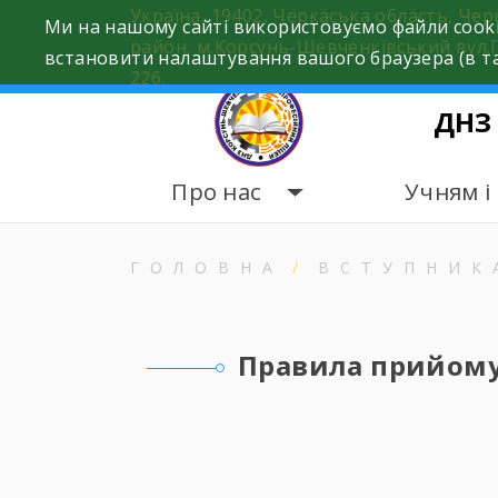
Skip
Україна, 19402, Черкаська область, Че
Ми на нашому сайті використовуємо файли cooki
to
район, м.Корсунь-Шевченківський вул.
встановити налаштування вашого браузера (в та
content
226.
ДНЗ
Про нас
Учням і
ГОЛОВНА
ВСТУПНИК
Правила прийом