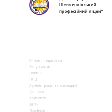
Шевченківський
професійний ліцей”
Учням і педагогам
Вступникам
Новини
НПЦ
Адміністрація та викладачі
Галерея
Контакти
Звіти
Професії