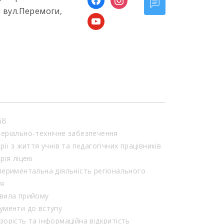
 вул.Перемоги,
youtube
GB
еріально-технічне забезпечення
орії з життя учнів та педагогічних працівників
орія ліцею
периментальна діяльність регіонального
ня
вила прийому
ументи до вступу
зорість та інформаційна відкритість