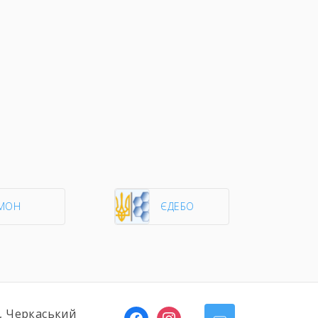
МОН
ЄДЕБО
ь, Черкаський
facebook
instagram