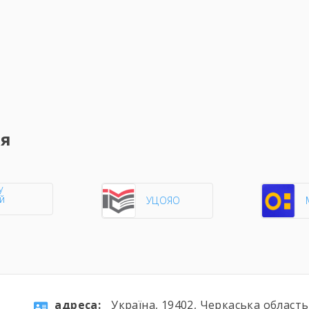
ня
у
й
УЦОЯО
aдресa:
Україна, 19402, Черкаська област