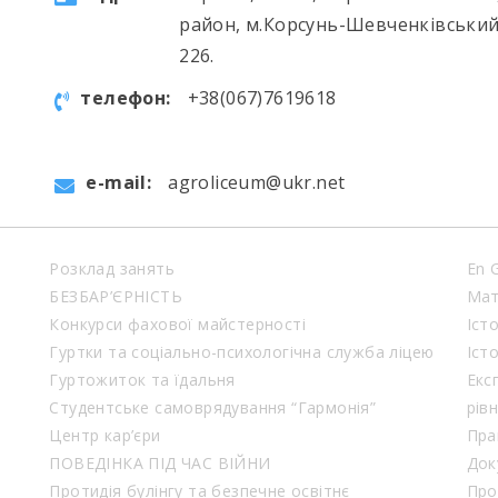
район, м.Корсунь-Шевченківський
226.
телефон:
+38(067)7619618
e-mail:
agroliceum@ukr.net
Розклад занять
En 
БЕЗБАР’ЄРНІСТЬ
Мат
Конкурси фахової майстерності
Іст
Гуртки та соціально-психологічна служба ліцею
Іст
Гуртожиток та їдальня
Екс
Студентське самоврядування “Гармонія”
рів
Центр кар’єри
Пра
ПОВЕДІНКА ПІД ЧАС ВІЙНИ
Док
Протидія булінгу та безпечне освітнє
Про