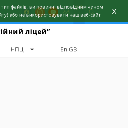
 тип файлів, ви повинні відповідним чином
x
facebook
instagram
youtube
йту) або не використовувати наш веб-сайт
ійний ліцей”
НПЦ
En GB