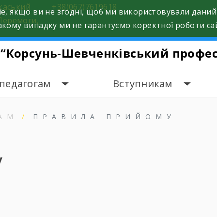
ркаський
+38(067)7619618
e, якщо ви не згодні, щоб ми використовували даний
Перемоги,
кому випадку ми не гарантуємо коректної роботи са
 “Корсунь-Шевченківський профес
 педагогам
Вступникам
АМ
ПРАВИЛА ПРИЙОМУ
у