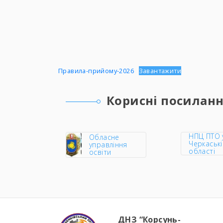
Правила-прийому-2026
Завантажити
Корисні посилан
НПЦ ПТО 
Обласне
Черкаські
управління
області
освіти
ДНЗ “Корсунь-