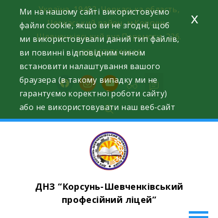
Skip
Україна, 19402, Черкаська область,
Ми на нашому сайті використовуємо
x
to
Черкаський район, м.Корсунь-
файли cookie, якщо ви не згодні, щоб
content
Шевченківський вул.Перемоги, 226.
ми використовували даний тип файлів,
ви повинні відповідним чином
+38(067)7619618
встановити налаштування вашого
браузера (в такому випадку ми не
facebook
instagram
youtube
гарантуємо коректної роботи сайту)
або не використовувати наш веб-сайт
ДНЗ “Корсунь-Шевченківський
професійний ліцей”