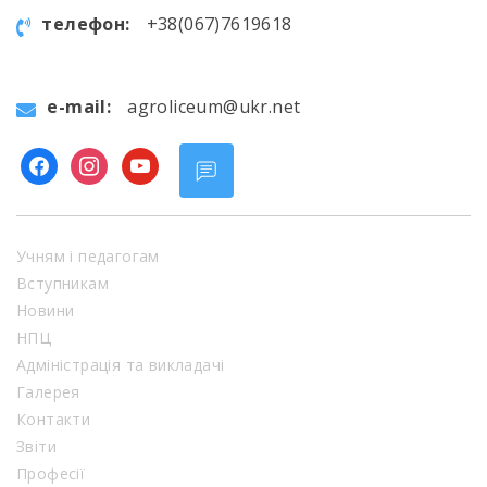
телефон:
+38(067)7619618
e-mail:
agroliceum@ukr.net
facebook
instagram
youtube
Учням і педагогам
Вступникам
Новини
НПЦ
Адміністрація та викладачі
Галерея
Контакти
Звіти
Професії