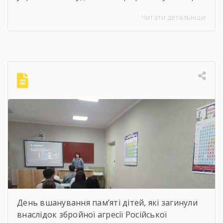
майстра декоративно-ужиткового
Читати детальніше
мистецтва, члена Національної спілки
художників України для здобувачів освіти
Державного навчального закладу “Корсунь-
Шевченківський професійний ліцей”
бібліотекарями ліцею проведені інформаційні
години, під час яких студенти здійснили
віртуальну подорож до музею митця, де
кожен зміг побачити неймовірну
філігранність витинанок, графіки […]
День вшанування пам’яті дітей, які загинули
внаслідок збройної агресії Російської