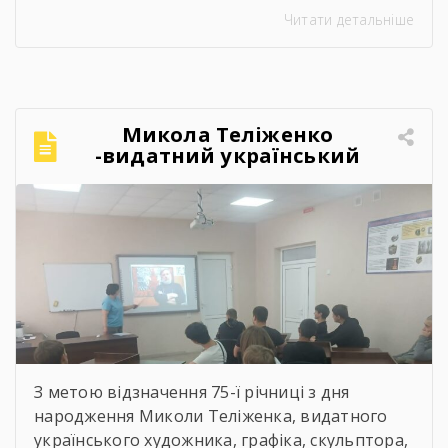
страчені, закатовані або загинули у полоні
Читати детальніше
Микола Теліженко
-видатний український
художник, графік,
скульптор, майстер
декоративно-ужиткового
мистецтва
З метою відзначення 75-ї річниці з дня
народження Миколи Теліженка, видатного
українського художника, графіка, скульптора,