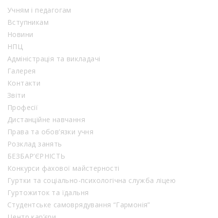
Учням і педагогам
Вступникам
Новини
НПЦ
Адміністрація та викладачі
Галерея
Контакти
Звіти
Професії
Дистанційне навчання
Права та обов’язки учня
Розклад занять
БЕЗБАР’ЄРНІСТЬ
Конкурси фахової майстерності
Гуртки та соціально-психологічна служба ліцею
Гуртожиток та їдальня
Студентське самоврядування “Гармонія”
Центр кар’єри