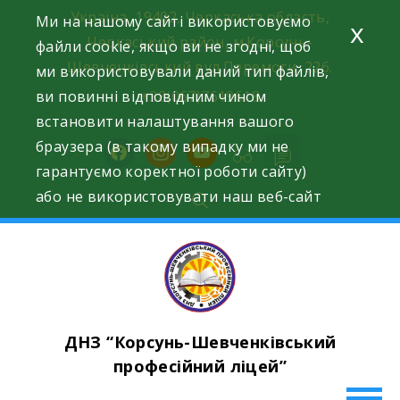
Skip
Україна, 19402, Черкаська область,
Ми на нашому сайті використовуємо
x
to
Черкаський район, м.Корсунь-
файли cookie, якщо ви не згодні, щоб
content
Шевченківський вул.Перемоги, 226.
ми використовували даний тип файлів,
ви повинні відповідним чином
+38(067)7619618
встановити налаштування вашого
браузера (в такому випадку ми не
facebook
instagram
youtube
гарантуємо коректної роботи сайту)
або не використовувати наш веб-сайт
ДНЗ “Корсунь-Шевченківський
професійний ліцей”