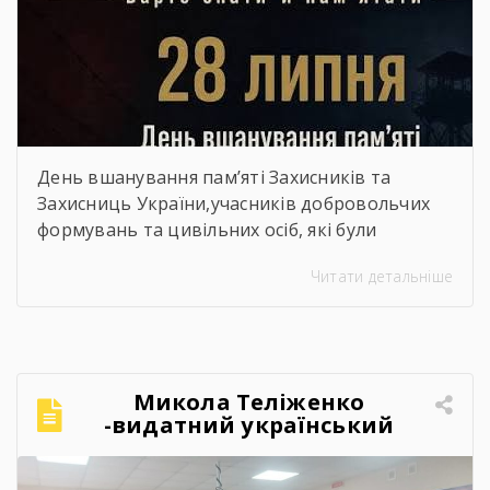
День вшанування пам’яті Захисників та
Захисниць України,учасників добровольчих
формувань та цивільних осіб, які були
страчені, закатовані або загинули у полоні
Читати детальніше
Микола Теліженко
-видатний український
художник, графік,
скульптор, майстер