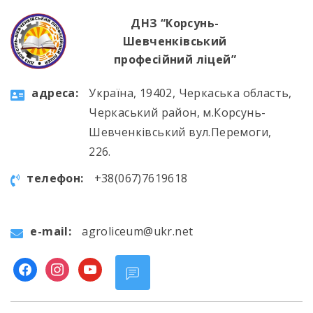
ДНЗ “Корсунь-
Шевченківський
професійний ліцей”
aдресa:
Україна, 19402, Черкаська область,
Черкаський район, м.Корсунь-
Шевченківський вул.Перемоги,
226.
телефон:
+38(067)7619618
e-mail:
agroliceum@ukr.net
facebook
instagram
youtube