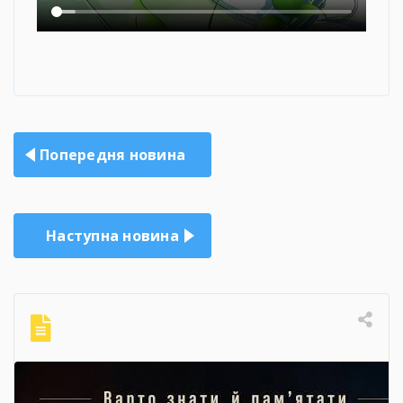
Навігація
Попередня новина
записів
Наступна новина