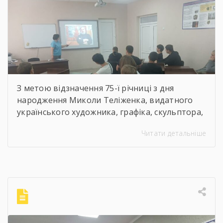
декоративно-ужиткового
мистецтва
З метою відзначення 75-ї річниці з дня
народження Миколи Теліженка, видатного
українського художника, графіка, скульптора,
майстра декоративно-ужиткового
Читати детальніше
мистецтва, члена Національної спілки
художників України для здобувачів освіти
Державного навчального закладу “Корсунь-
Шевченківський професійний ліцей”
бібліотекарями ліцею проведені інформаційні
години, під час яких студенти здійснили
віртуальну подорож до музею митця, де
кожен зміг побачити неймовірну