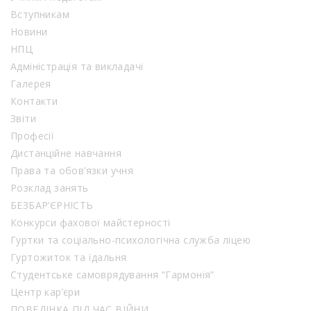
Вступникам
Новини
НПЦ
Адміністрація та викладачі
Галерея
Контакти
Звіти
Професії
Дистанційне навчання
Права та обов’язки учня
Розклад занять
БЕЗБАР’ЄРНІСТЬ
Конкурси фахової майстерності
Гуртки та соціально-психологічна служба ліцею
Гуртожиток та їдальня
Студентське самоврядування “Гармонія”
Центр кар’єри
ПОВЕДІНКА ПІД ЧАС ВІЙНИ