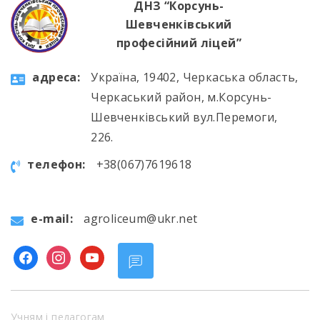
ДНЗ “Корсунь-
Шевченківський
професійний ліцей”
aдресa:
Україна, 19402, Черкаська область,
Черкаський район, м.Корсунь-
Шевченківський вул.Перемоги,
226.
телефон:
+38(067)7619618
e-mail:
agroliceum@ukr.net
facebook
instagram
youtube
Учням і педагогам