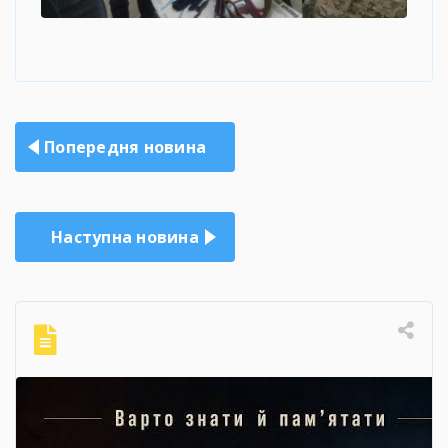
Навігація
Попередня новина
записів
Наступна новина