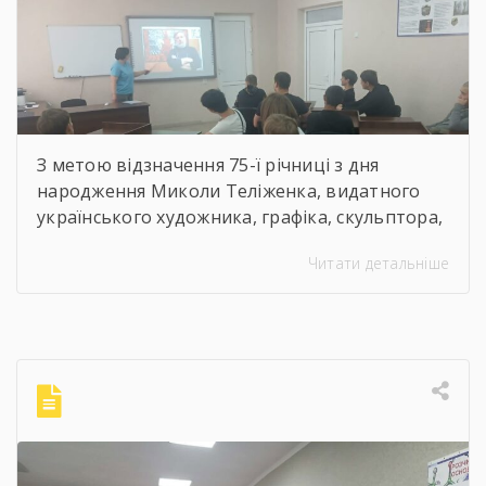
З метою відзначення 75-ї річниці з дня
народження Миколи Теліженка, видатного
українського художника, графіка, скульптора,
майстра декоративно-ужиткового
Читати детальніше
мистецтва, члена Національної спілки
художників України для здобувачів освіти
Державного навчального закладу “Корсунь-
Шевченківський професійний ліцей”
бібліотекарями ліцею проведені інформаційні
години, під час яких студенти здійснили
віртуальну подорож до музею митця, де
кожен зміг побачити неймовірну
філігранність витинанок, графіки […]