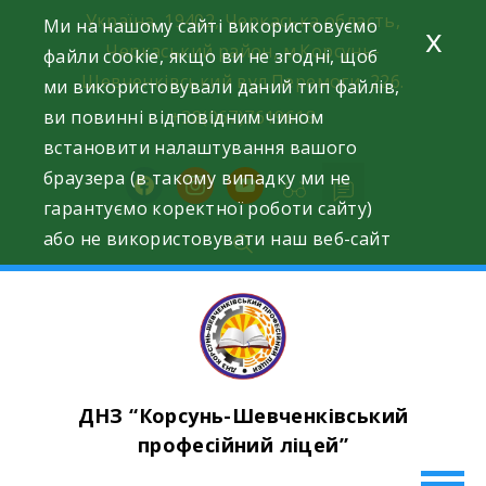
Skip
Україна, 19402, Черкаська область,
Ми на нашому сайті використовуємо
x
to
Черкаський район, м.Корсунь-
файли cookie, якщо ви не згодні, щоб
content
Шевченківський вул.Перемоги, 226.
ми використовували даний тип файлів,
ви повинні відповідним чином
+38(067)7619618
встановити налаштування вашого
браузера (в такому випадку ми не
facebook
instagram
youtube
гарантуємо коректної роботи сайту)
або не використовувати наш веб-сайт
ДНЗ “Корсунь-Шевченківський
професійний ліцей”