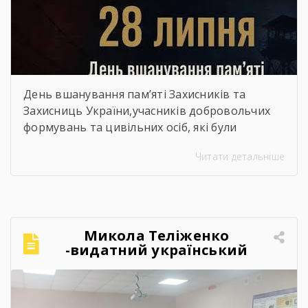
День вшанування пам’яті Захисників та
Захисниць України,учасників добровольчих
формувань та цивільних осіб, які були
страчені, закатовані або загинули у полоні
Читати детальніше
Микола Теліженко
-видатний український
художник, графік,
скульптор, майстер
декоративно-ужиткового
мистецтва