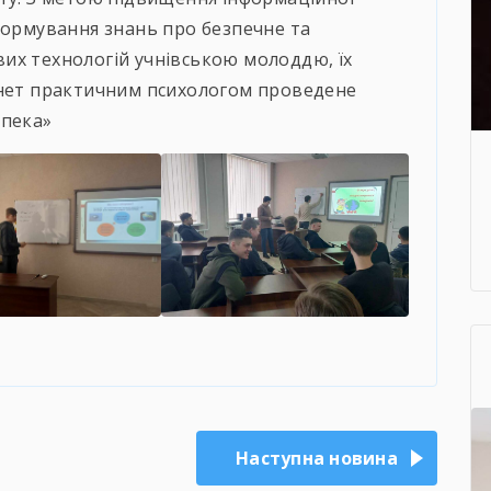
формування знань про безпечне та
их технологій учнівською молоддю, їх
рнет практичним психологом проведене
зпека»
Наступна новина