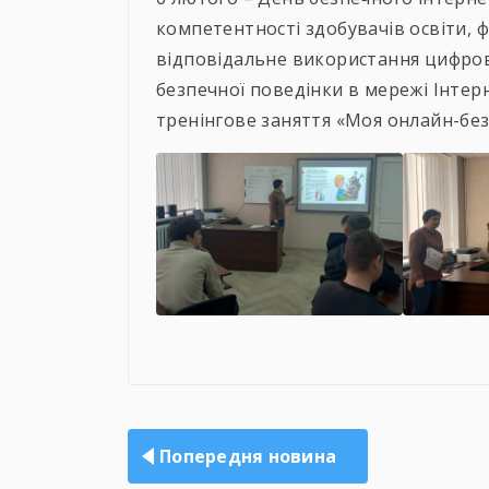
компетентності здобувачів освіти, 
відповідальне використання цифров
безпечної поведінки в мережі Інте
тренінгове заняття «Моя онлайн-бе
Навігація
записів
Попередня новина