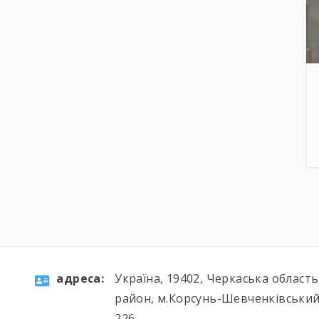
aдресa:
Україна, 19402, Черкаська област
район, м.Корсунь-Шевченківський
226.