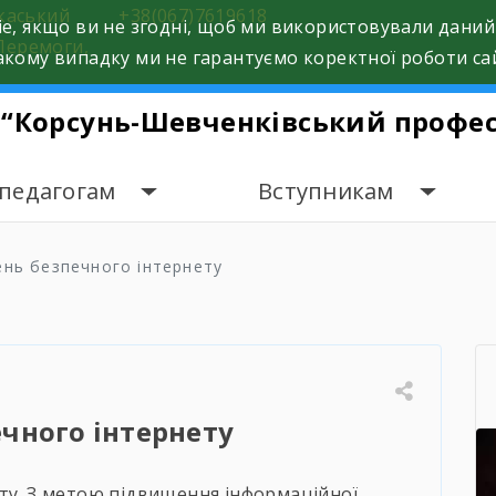
ркаський
+38(067)7619618
e, якщо ви не згодні, щоб ми використовували даний
Перемоги,
кому випадку ми не гарантуємо коректної роботи са
 “Корсунь-Шевченківський профес
 педагогам
Вступникам
ень безпечного інтернету
чного інтернету
ету. З метою підвищення інформаційної