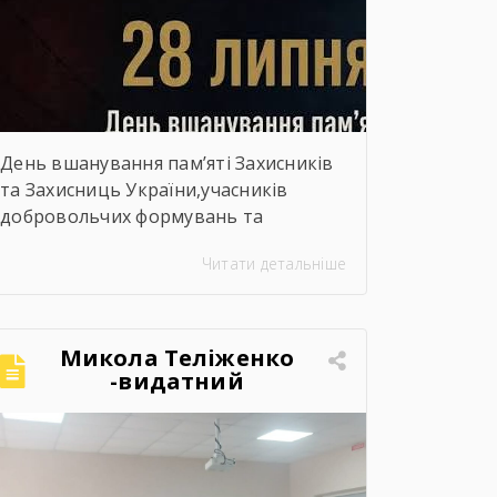
День вшанування пам’яті Захисників
та Захисниць України,учасників
добровольчих формувань та
цивільних осіб, які були страчені,
Читати детальніше
закатовані або загинули у полоні
Микола Теліженко
-видатний
український
художник, графік,
скульптор, майстер
декоративно-