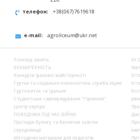
телефон:
+38(067)7619618
e-mail:
agroliceum@ukr.net
Розклад занять
En 
БЕЗБАР’ЄРНІСТЬ
Мат
Конкурси фахової майстерності
Іст
Гуртки та соціально-психологічна служба ліцею
Іст
Гуртожиток та їдальня
Екс
Студентське самоврядування “Гармонія”
рів
Центр кар’єри
Пра
ПОВЕДІНКА ПІД ЧАС ВІЙНИ
Док
Протидія булінгу та безпечне освітнє
Про
середовище
нав
Методичні матеріали для педагогів
Пит