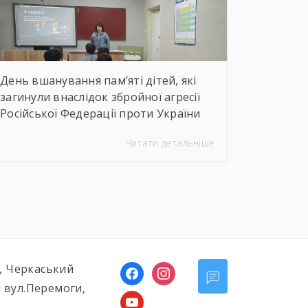
неймовірну філігранність витинанок,
графіки […]
День вшанування пам’яті дітей, які
загинули внаслідок збройної агресії
Російської Федерації проти України
Читати детальніше
ь, Черкаський
facebook
instagram
 вул.Перемоги,
youtube