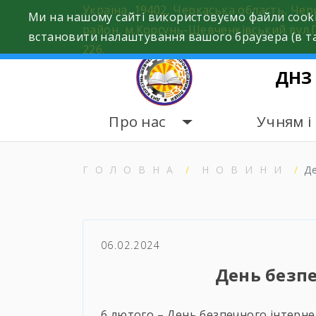
Skip
Україна, 19402, Черкаська область, Че
Ми на нашому сайті використовуємо файли cooki
to
район, м.Корсунь-Шевченківський вул.
встановити налаштування вашого браузера (в та
content
226.
ДНЗ
Про нас
Учням і
ГОЛОВНА
НОВИНИ
Д
06.02.2024
День безпе
6 лютого – День безпечного інтерн