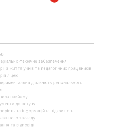
GB
еріально-технічне забезпечення
орії з життя учнів та педагогічних працівників
орія ліцею
периментальна діяльність регіонального
ня
вила прийому
ументи до вступу
зорість та інформаційна відкритість
чального закладу
ання та відповіді