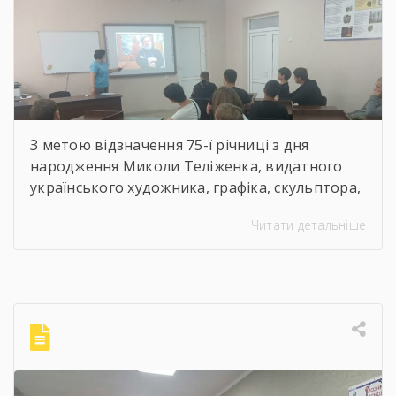
мистецтва
З метою відзначення 75-ї річниці з дня
народження Миколи Теліженка, видатного
українського художника, графіка, скульптора,
майстра декоративно-ужиткового
Читати детальніше
мистецтва, члена Національної спілки
художників України для здобувачів освіти
Державного навчального закладу “Корсунь-
Шевченківський професійний ліцей”
бібліотекарями ліцею проведені інформаційні
години, під час яких студенти здійснили
віртуальну подорож до музею митця, де
кожен зміг побачити неймовірну