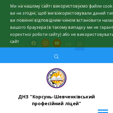
Skip
Україна, 19402, Черкаська область,
Ми на нашому сайті використовуємо файли cook
to
Черкаський район, м.Корсунь-
ви не згодні, щоб ми використовували даний тип
content
Шевченківський вул.Перемоги, 226.
ви повинні відповідним чином встановити нал
вашого браузера (в такому випадку ми не гаран
+38(067)7619618
коректної роботи сайту) або не використовуват
сайт
facebook
instagram
youtube
ДНЗ “Корсунь-Шевченківський
професійний ліцей”