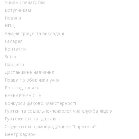
Учням і педагогам
Вступникам
Новини
НПЦ
Адміністрація та викладачі
Галерея
Контакти
Звіти
Професії
Дистанційне навчання
Права та обов’язки учня
Розклад занять
БЕЗБАР’ЄРНІСТЬ
Конкурси фахової майстерності
Гуртки та соціально-психологічна служба ліцею
Гуртожиток та їдальня
Студентське самоврядування “Гармонія”
Центр кар’єри