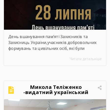
День вшанування пам’яті Захисників та
Захисниць України,учасників добровольчих
формувань та цивільних осіб, які були
страчені, закатовані або загинули у полоні
Читати детальніше
Микола Теліженко
-видатний український
художник, графік,
скульптор, майстер
декоративно-ужиткового