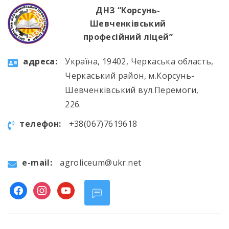
ДНЗ “Корсунь-
Шевченківський
професійний ліцей”
aдресa:
Україна, 19402, Черкаська область,
Черкаський район, м.Корсунь-
Шевченківський вул.Перемоги,
226.
телефон:
+38(067)7619618
e-mail:
agroliceum@ukr.net
facebook
instagram
youtube