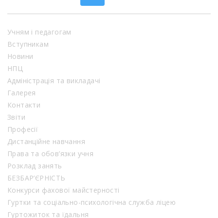
Учням і педагогам
Вступникам
Новини
НПЦ
Адміністрація та викладачі
Галерея
Контакти
Звіти
Професії
Дистанційне навчання
Права та обов’язки учня
Розклад занять
БЕЗБАР’ЄРНІСТЬ
Конкурси фахової майстерності
Гуртки та соціально-психологічна служба ліцею
Гуртожиток та їдальня