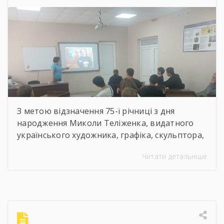
художник, графік,
скульптор, майстер
декоративно-ужиткового
мистецтва
З метою відзначення 75-ї річниці з дня
народження Миколи Теліженка, видатного
українського художника, графіка, скульптора,
майстра декоративно-ужиткового
Читати детальніше
мистецтва, члена Національної спілки
художників України для здобувачів освіти
Державного навчального закладу “Корсунь-
Шевченківський професійний ліцей”
бібліотекарями ліцею проведені інформаційні
години, під час яких студенти здійснили