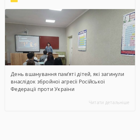
віртуальну подорож до музею митця, де
кожен зміг побачити неймовірну
філігранність витинанок, графіки […]
День вшанування пам’яті дітей, які загинули
внаслідок збройної агресії Російської
Федерації проти України
Читати детальніше