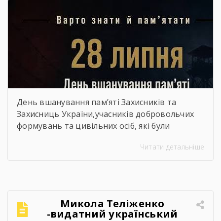
День вшанування пам’яті Захисників та
Захисниць України,учасників добровольчих
формувань та цивільних осіб, які були
страчені, закатовані або загинули у полоні
Читати детальніше
Микола Теліженко
-видатний український