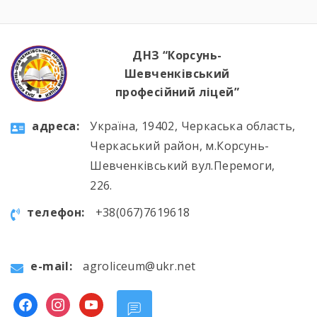
ДНЗ “Корсунь-
Шевченківський
професійний ліцей”
aдресa:
Україна, 19402, Черкаська область,
Черкаський район, м.Корсунь-
Шевченківський вул.Перемоги,
226.
телефон:
+38(067)7619618
e-mail:
agroliceum@ukr.net
facebook
instagram
youtube