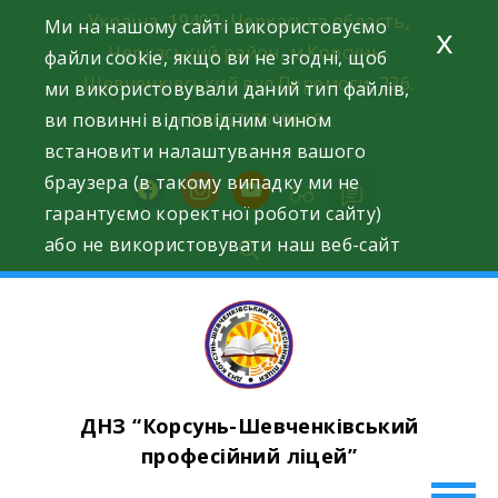
Skip
Україна, 19402, Черкаська область,
Ми на нашому сайті використовуємо
x
to
Черкаський район, м.Корсунь-
файли cookie, якщо ви не згодні, щоб
content
Шевченківський вул.Перемоги, 226.
ми використовували даний тип файлів,
ви повинні відповідним чином
+38(067)7619618
встановити налаштування вашого
браузера (в такому випадку ми не
facebook
instagram
youtube
гарантуємо коректної роботи сайту)
або не використовувати наш веб-сайт
ДНЗ “Корсунь-Шевченківський
професійний ліцей”