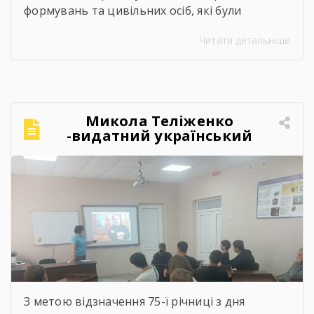
формувань та цивільних осіб, які були
страчені, закатовані або загинули у полоні
Читати детальніше
Микола Теліженко
-видатний український
художник, графік,
скульптор, майстер
декоративно-ужиткового
мистецтва
З метою відзначення 75-ї річниці з дня