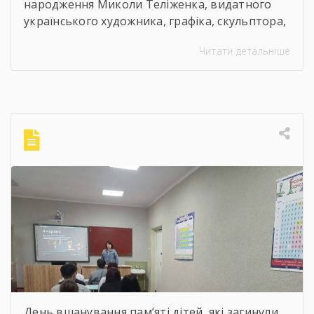
народження Миколи Теліженка, видатного
українського художника, графіка, скульптора,
майстра декоративно-ужиткового
Читати детальніше
мистецтва, члена Національної спілки
художників України для здобувачів освіти
Державного навчального закладу “Корсунь-
Шевченківський професійний ліцей”
бібліотекарями ліцею проведені інформаційні
години, під час яких студенти здійснили
віртуальну подорож до музею митця, де
кожен зміг побачити неймовірну
філігранність витинанок, графіки […]
День вшанування пам’яті дітей, які загинули