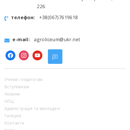
226.
телефон:
+38(067)7619618
e-mail:
agroliceum@ukr.net
facebook
instagram
youtube
Учням і педагогам
Вступникам
Новини
НПЦ
Адміністрація та викладачі
Галерея
Контакти