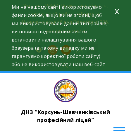
Skip
Україна, 19402, Черкаська область,
Ми на нашому сайті використовуємо
x
to
Черкаський район, м.Корсунь-
файли cookie, якщо ви не згодні, щоб
content
Шевченківський вул.Перемоги, 226.
ми використовували даний тип файлів,
ви повинні відповідним чином
+38(067)7619618
встановити налаштування вашого
браузера (в такому випадку ми не
facebook
instagram
youtube
гарантуємо коректної роботи сайту)
або не використовувати наш веб-сайт
ДНЗ “Корсунь-Шевченківський
професійний ліцей”