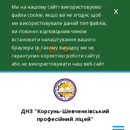
Skip
Україна, 19402, Черкаська область,
Ми на нашому сайті використовуємо
x
to
Черкаський район, м.Корсунь-
файли cookie, якщо ви не згодні, щоб
content
Шевченківський вул.Перемоги, 226.
ми використовували даний тип файлів,
ви повинні відповідним чином
+38(067)7619618
встановити налаштування вашого
браузера (в такому випадку ми не
facebook
instagram
youtube
гарантуємо коректної роботи сайту)
або не використовувати наш веб-сайт
ДНЗ “Корсунь-Шевченківський
професійний ліцей”