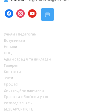
facebook
instagram
youtube
Учням і педагогам
Вступникам
Новини
НПЦ
Адміністрація та викладачі
Галерея
Контакти
Звіти
Професії
Дистанційне навчання
Права та обов’язки учня
Розклад занять
БЕЗБАР’ЄРНІСТЬ