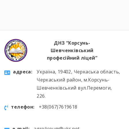
ДНЗ “Корсунь-
Шевченківський
професійний ліцей”
aдресa:
Україна, 19402, Черкаська область,
Черкаський район, м.Корсунь-
Шевченківський вул.Перемоги,
226.
телефон:
+38(067)7619618
e-mail:
agroliceum@ukr.net