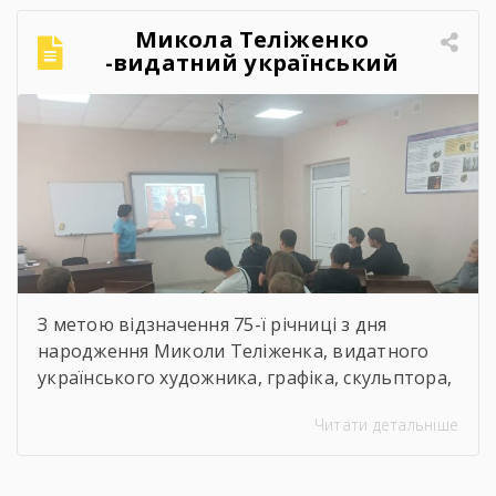
Микола Теліженко
-видатний український
художник, графік,
скульптор, майстер
декоративно-ужиткового
мистецтва
З метою відзначення 75-ї річниці з дня
народження Миколи Теліженка, видатного
українського художника, графіка, скульптора,
майстра декоративно-ужиткового
Читати детальніше
мистецтва, члена Національної спілки
художників України для здобувачів освіти
Державного навчального закладу “Корсунь-