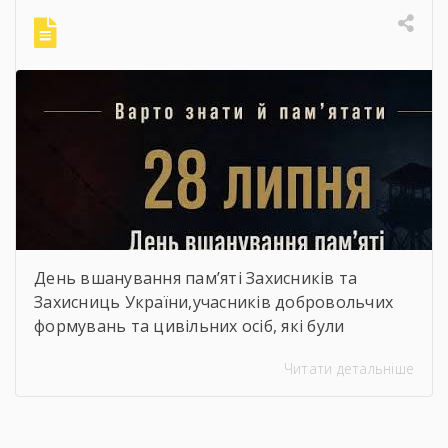
День вшанування пам’яті Захисників та
Захисниць України,учасників добровольчих
формувань та цивільних осіб, які були
страчені, закатовані або загинули у полоні
Читати детальніше