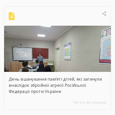
Шевченківський професійний ліцей”
бібліотекарями ліцею проведені інформаційні
години, під час яких студенти здійснили
віртуальну подорож до музею митця, де
кожен зміг побачити неймовірну
філігранність витинанок, графіки […]
День вшанування пам’яті дітей, які загинули
внаслідок збройної агресії Російської
Федерації проти України
Читати детальніше