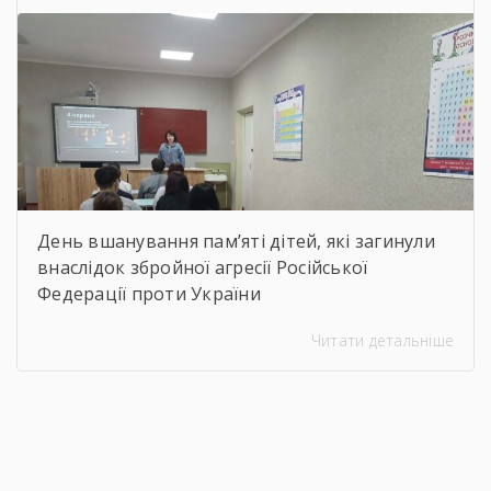
кожен зміг побачити неймовірну
філігранність витинанок, графіки […]
День вшанування пам’яті дітей, які загинули
внаслідок збройної агресії Російської
Федерації проти України
Читати детальніше