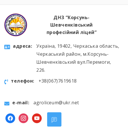
ДНЗ “Корсунь-
Шевченківський
професійний ліцей”
aдресa:
Україна, 19402, Черкаська область,
Черкаський район, м.Корсунь-
Шевченківський вул.Перемоги,
226.
телефон:
+38(067)7619618
e-mail:
agroliceum@ukr.net
facebook
instagram
youtube