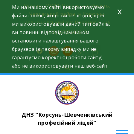
Skip
Україна, 19402, Черкаська область,
Ми на нашому сайті використовуємо
x
to
Черкаський район, м.Корсунь-
файли cookie, якщо ви не згодні, щоб
content
Шевченківський вул.Перемоги, 226.
ми використовували даний тип файлів,
ви повинні відповідним чином
+38(067)7619618
встановити налаштування вашого
браузера (в такому випадку ми не
facebook
instagram
youtube
гарантуємо коректної роботи сайту)
або не використовувати наш веб-сайт
ДНЗ “Корсунь-Шевченківський
професійний ліцей”