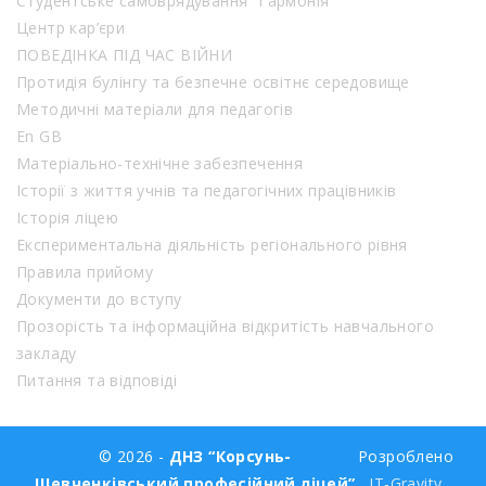
Студентське самоврядування “Гармонія”
Центр кар’єри
ПОВЕДІНКА ПІД ЧАС ВІЙНИ
Протидія булінгу та безпечне освітнє середовище
Методичні матеріали для педагогів
En GB
Матеріально-технічне забезпечення
Історії з життя учнів та педагогічних працівників
Історія ліцею
Експериментальна діяльність регіонального рівня
Правила прийому
Документи до вступу
Прозорість та інформаційна відкритість навчального
закладу
Питання та відповіді
© 2026 -
ДНЗ “Корсунь-
Розроблено
Шевченківський професійний ліцей”
IT-Gravity