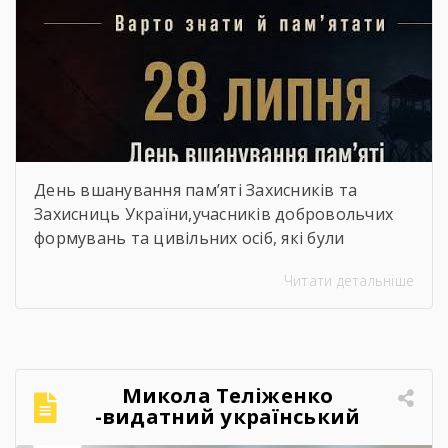
День вшанування пам’яті Захисників та
Захисниць України,учасників добровольчих
формувань та цивільних осіб, які були
страчені, закатовані або загинули у полоні
Читати детальніше
Микола Теліженко
-видатний український
художник, графік,