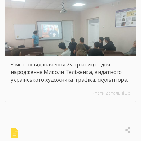
скульптор, майстер
декоративно-ужиткового
мистецтва
З метою відзначення 75-ї річниці з дня
народження Миколи Теліженка, видатного
українського художника, графіка, скульптора,
майстра декоративно-ужиткового
Читати детальніше
мистецтва, члена Національної спілки
художників України для здобувачів освіти
Державного навчального закладу “Корсунь-
Шевченківський професійний ліцей”
бібліотекарями ліцею проведені інформаційні
години, під час яких студенти здійснили
віртуальну подорож до музею митця, де