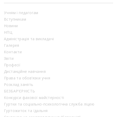
Учням і педагогам
Вступникам
Новини
НПЦ
Адміністрація та викладачі
Галерея
Контакти
Звіти
Професії
Дистанційне навчання
Права та обов’язки учня
Розклад занять
БЕЗБАР’ЄРНІСТЬ
Конкурси фахової майстерності
Гуртки та соціально-психологічна служба ліцею
Гуртожиток та їдальня