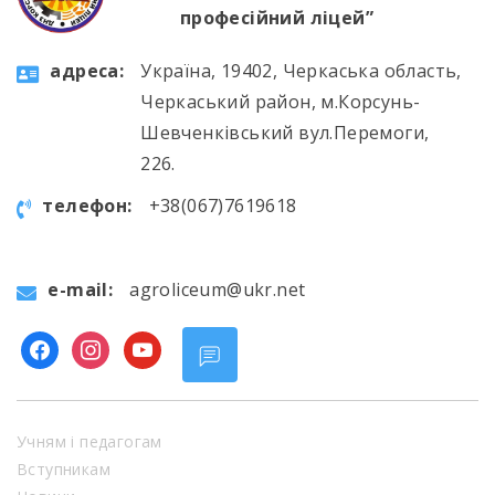
професійний ліцей”
aдресa:
Україна, 19402, Черкаська область,
Черкаський район, м.Корсунь-
Шевченківський вул.Перемоги,
226.
телефон:
+38(067)7619618
e-mail:
agroliceum@ukr.net
facebook
instagram
youtube
Учням і педагогам
Вступникам