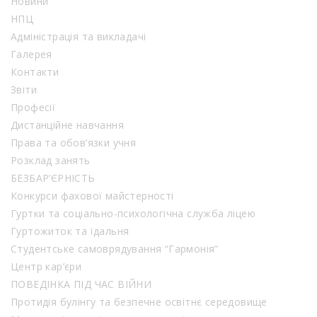
Новини
НПЦ
Адміністрація та викладачі
Галерея
Контакти
Звіти
Професії
Дистанційне навчання
Права та обов’язки учня
Розклад занять
БЕЗБАР’ЄРНІСТЬ
Конкурси фахової майстерності
Гуртки та соціально-психологічна служба ліцею
Гуртожиток та їдальня
Студентське самоврядування “Гармонія”
Центр кар’єри
ПОВЕДІНКА ПІД ЧАС ВІЙНИ
Протидія булінгу та безпечне освітнє середовище