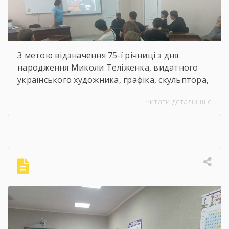
З метою відзначення 75-ї річниці з дня
народження Миколи Теліженка, видатного
українського художника, графіка, скульптора,
майстра декоративно-ужиткового
Читати детальніше
мистецтва, члена Національної спілки
художників України для здобувачів освіти
Державного навчального закладу “Корсунь-
Шевченківський професійний ліцей”
бібліотекарями ліцею проведені інформаційні
години, під час яких студенти здійснили
віртуальну подорож до музею митця, де
кожен зміг побачити неймовірну
філігранність витинанок, графіки […]