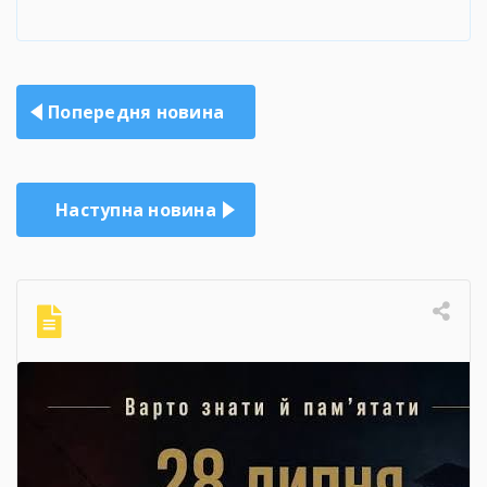
Навігація
Попередня новина
записів
Наступна новина