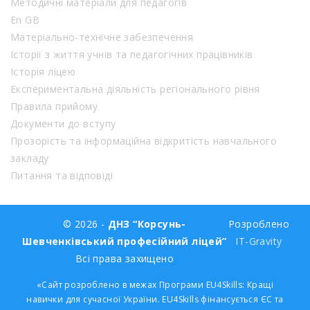
Методичні матеріали для педагогів
En GB
Матеріально-технічне забезпечення
Історії з життя учнів та педагогічних працівників
Історія ліцею
Експериментальна діяльність регіонального рівня
Правила прийому
Документи до вступу
Прозорість та інформаційна відкритість навчального
закладу
Питання та відповіді
© 2026 -
ДНЗ “Корсунь-
Розроблено
Шевченківський професійний ліцей”
IT-Gravity
Всі права захищено
«Сайт розроблено в межах Програми EU4Skills: Кращі
навички для сучасної України. EU4Skills фінансується ЄС та