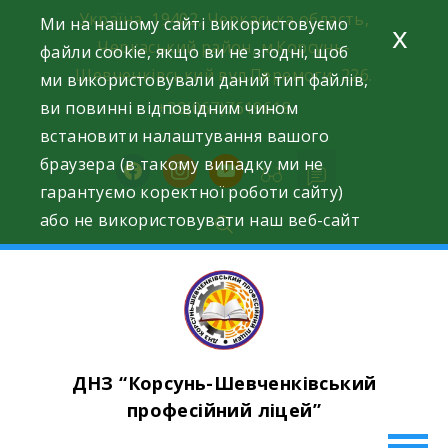
Skip
Україна, 19402, Черкаська область,
Ми на нашому сайті використовуємо
x
to
Черкаський район, м.Корсунь-
файли cookie, якщо ви не згодні, щоб
content
Шевченківський вул.Перемоги, 226.
ми використовували даний тип файлів,
ви повинні відповідним чином
+38(067)7619618
встановити налаштування вашого
браузера (в такому випадку ми не
facebook
instagram
youtube
гарантуємо коректної роботи сайту)
або не використовувати наш веб-сайт
ДНЗ “Корсунь-Шевченківський
професійний ліцей”