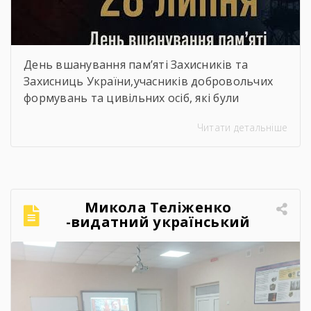
День вшанування пам’яті Захисників та
Захисниць України,учасників добровольчих
формувань та цивільних осіб, які були
страчені, закатовані або загинули у полоні
Читати детальніше
Микола Теліженко
-видатний український
художник, графік,
скульптор, майстер
декоративно-ужиткового
мистецтва