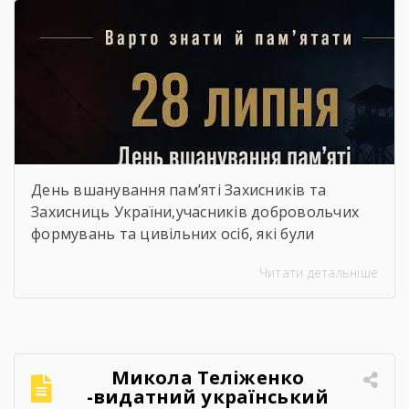
День вшанування пам’яті Захисників та
Захисниць України,учасників добровольчих
формувань та цивільних осіб, які були
страчені, закатовані або загинули у полоні
Читати детальніше
Микола Теліженко
-видатний український