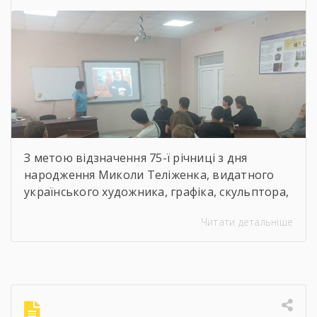
художник, графік,
скульптор, майстер
декоративно-ужиткового
мистецтва
З метою відзначення 75-ї річниці з дня
народження Миколи Теліженка, видатного
українського художника, графіка, скульптора,
майстра декоративно-ужиткового
Читати детальніше
мистецтва, члена Національної спілки
художників України для здобувачів освіти
Державного навчального закладу “Корсунь-
Шевченківський професійний ліцей”
бібліотекарями ліцею проведені інформаційні
години, під час яких студенти здійснили