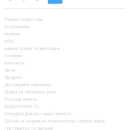
Учням і педагогам
Вступникам
Новини
НПЦ
Адміністрація та викладачі
Галерея
Контакти
Звіти
Професії
Дистанційне навчання
Права та обов’язки учня
Розклад занять
БЕЗБАР’ЄРНІСТЬ
Конкурси фахової майстерності
Гуртки та соціально-психологічна служба ліцею
Гуртожиток та їдальня