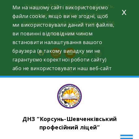
Skip
Україна, 19402, Черкаська область,
Ми на нашому сайті використовуємо
x
to
Черкаський район, м.Корсунь-
файли cookie, якщо ви не згодні, щоб
content
Шевченківський вул.Перемоги, 226.
ми використовували даний тип файлів,
ви повинні відповідним чином
+38(067)7619618
встановити налаштування вашого
браузера (в такому випадку ми не
facebook
instagram
youtube
гарантуємо коректної роботи сайту)
або не використовувати наш веб-сайт
ДНЗ “Корсунь-Шевченківський
професійний ліцей”