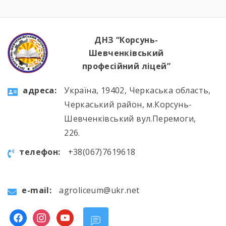
ДНЗ “Корсунь-
Шевченківський
професійний ліцей”
aдресa:
Україна, 19402, Черкаська область,
Черкаський район, м.Корсунь-
Шевченківський вул.Перемоги,
226.
телефон:
+38(067)7619618
e-mail:
agroliceum@ukr.net
facebook
instagram
youtube