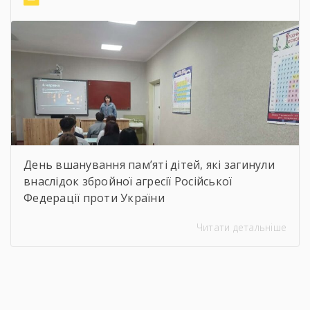
віртуальну подорож до музею митця, де
кожен зміг побачити неймовірну
філігранність витинанок, графіки […]
День вшанування пам’яті дітей, які загинули
внаслідок збройної агресії Російської
Федерації проти України
Читати детальніше