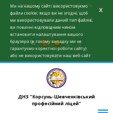
Skip
Україна, 19402, Черкаська область,
Ми на нашому сайті використовуємо
x
to
Черкаський район, м.Корсунь-
файли cookie, якщо ви не згодні, щоб
content
Шевченківський вул.Перемоги, 226.
ми використовували даний тип файлів,
ви повинні відповідним чином
+38(067)7619618
встановити налаштування вашого
браузера (в такому випадку ми не
facebook
instagram
youtube
гарантуємо коректної роботи сайту)
або не використовувати наш веб-сайт
ДНЗ “Корсунь-Шевченківський
професійний ліцей”