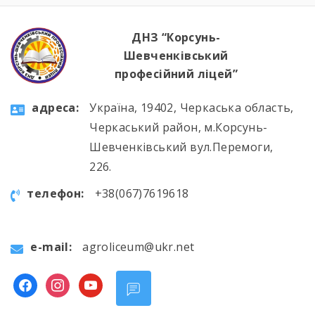
ДНЗ “Корсунь-
Шевченківський
професійний ліцей”
aдресa:
Україна, 19402, Черкаська область,
Черкаський район, м.Корсунь-
Шевченківський вул.Перемоги,
226.
телефон:
+38(067)7619618
e-mail:
agroliceum@ukr.net
facebook
instagram
youtube