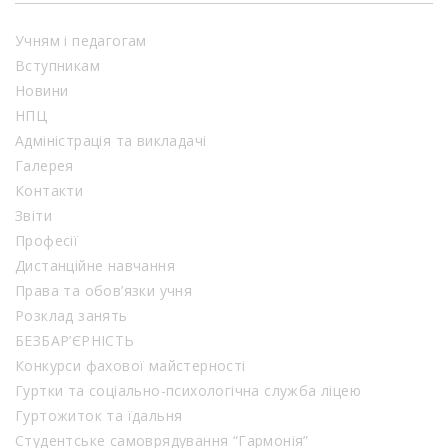
Учням і педагогам
Вступникам
Новини
НПЦ
Адміністрація та викладачі
Галерея
Контакти
Звіти
Професії
Дистанційне навчання
Права та обов’язки учня
Розклад занять
БЕЗБАР’ЄРНІСТЬ
Конкурси фахової майстерності
Гуртки та соціально-психологічна служба ліцею
Гуртожиток та їдальня
Студентське самоврядування “Гармонія”