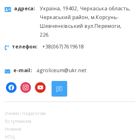
aдресa:
Україна, 19402, Черкаська область,
Черкаський район, м.Корсунь-
Шевченківський вул.Перемоги,
226.
телефон:
+38(067)7619618
e-mail:
agroliceum@ukr.net
facebook
instagram
youtube
Учням і педагогам
Вступникам
Новини
НПЦ