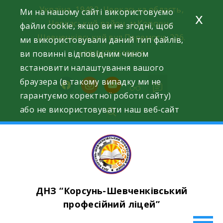
Skip
Україна, 19402, Черкаська область,
Ми на нашому сайті використовуємо
x
to
Черкаський район, м.Корсунь-
файли cookie, якщо ви не згодні, щоб
content
Шевченківський вул.Перемоги, 226.
ми використовували даний тип файлів,
ви повинні відповідним чином
+38(067)7619618
встановити налаштування вашого
браузера (в такому випадку ми не
facebook
instagram
youtube
гарантуємо коректної роботи сайту)
або не використовувати наш веб-сайт
ДНЗ “Корсунь-Шевченківський
професійний ліцей”