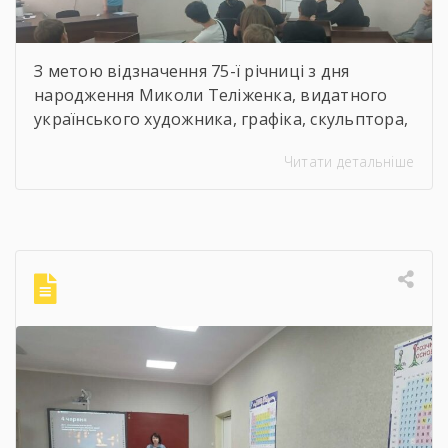
З метою відзначення 75-ї річниці з дня
народження Миколи Теліженка, видатного
українського художника, графіка, скульптора,
майстра декоративно-ужиткового
Читати детальніше
мистецтва, члена Національної спілки
художників України для здобувачів освіти
Державного навчального закладу “Корсунь-
Шевченківський професійний ліцей”
бібліотекарями ліцею проведені інформаційні
години, під час яких студенти здійснили
віртуальну подорож до музею митця, де
кожен зміг побачити неймовірну
філігранність витинанок, графіки […]