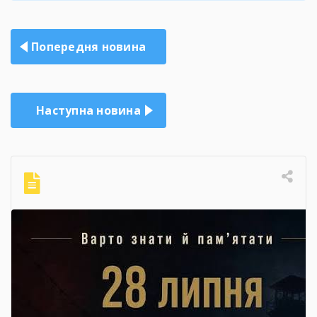
Навігація
Попередня новина
записів
Наступна новина