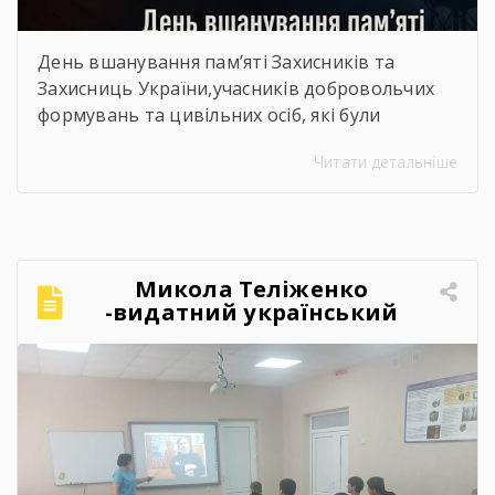
День вшанування пам’яті Захисників та
Захисниць України,учасників добровольчих
формувань та цивільних осіб, які були
страчені, закатовані або загинули у полоні
Читати детальніше
Микола Теліженко
-видатний український
художник, графік,
скульптор, майстер
декоративно-ужиткового
мистецтва