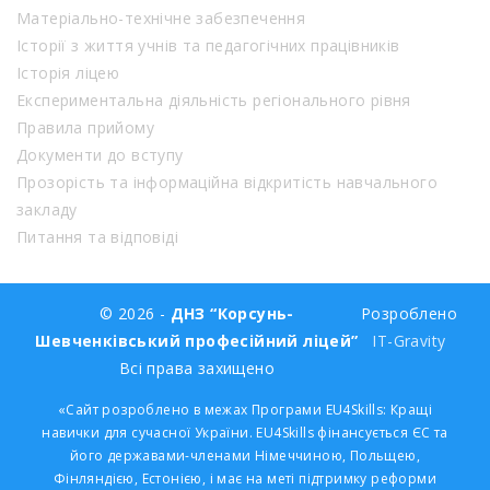
Матеріально-технічне забезпечення
Історії з життя учнів та педагогічних працівників
Історія ліцею
Експериментальна діяльність регіонального рівня
Правила прийому
Документи до вступу
Прозорість та інформаційна відкритість навчального
закладу
Питання та відповіді
© 2026 -
ДНЗ “Корсунь-
Розроблено
Шевченківський професійний ліцей”
IT-Gravity
Всі права захищено
«Сайт розроблено в межах Програми EU4Skills: Кращі
навички для сучасної України. EU4Skills фінансується ЄС та
його державами-членами Німеччиною, Польщею,
Фінляндією, Естонією, і має на меті підтримку реформи