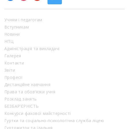
Учням і педагогам
Вступникам
Новини
НПЦ
Адміністрація та викладачі
Галерея
Контакти
Звіти
Професії
Дистанційне навчання
Права та обов’язки учня
Розклад занять
БЕЗБАР’ЄРНІСТЬ
Конкурси фахової майстерності
Гуртки та соціально-психологічна служба ліцею
Гуртожиток та їдальня