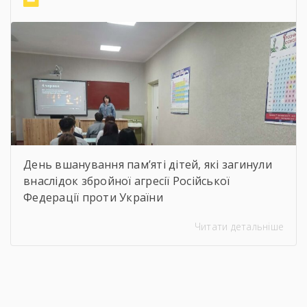
віртуальну подорож до музею митця, де
кожен зміг побачити неймовірну
філігранність витинанок, графіки […]
День вшанування пам’яті дітей, які загинули
внаслідок збройної агресії Російської
Федерації проти України
Читати детальніше