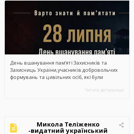
День вшанування пам’яті Захисників та
Захисниць України,учасників добровольчих
формувань та цивільних осіб, які були
страчені, закатовані або загинули у полоні
Читати детальніше
Микола Теліженко
-видатний український