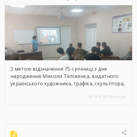
художник, графік,
скульптор, майстер
декоративно-ужиткового
мистецтва
З метою відзначення 75-ї річниці з дня
народження Миколи Теліженка, видатного
українського художника, графіка, скульптора,
майстра декоративно-ужиткового
Читати детальніше
мистецтва, члена Національної спілки
художників України для здобувачів освіти
Державного навчального закладу “Корсунь-
Шевченківський професійний ліцей”
бібліотекарями ліцею проведені інформаційні
години, під час яких студенти здійснили