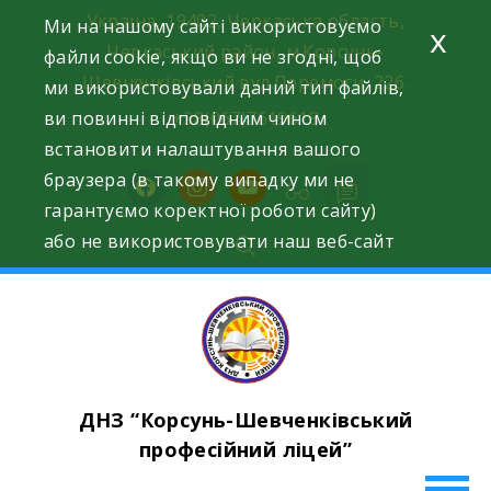
Skip
Україна, 19402, Черкаська область,
Ми на нашому сайті використовуємо
x
to
Черкаський район, м.Корсунь-
файли cookie, якщо ви не згодні, щоб
content
Шевченківський вул.Перемоги, 226.
ми використовували даний тип файлів,
ви повинні відповідним чином
+38(067)7619618
встановити налаштування вашого
браузера (в такому випадку ми не
facebook
instagram
youtube
гарантуємо коректної роботи сайту)
або не використовувати наш веб-сайт
ДНЗ “Корсунь-Шевченківський
професійний ліцей”