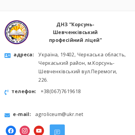
ДНЗ “Корсунь-
Шевченківський
професійний ліцей”
aдресa:
Україна, 19402, Черкаська область,
Черкаський район, м.Корсунь-
Шевченківський вул.Перемоги,
226.
телефон:
+38(067)7619618
e-mail:
agroliceum@ukr.net
facebook
instagram
youtube