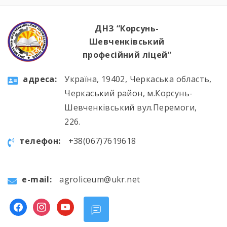
ДНЗ “Корсунь-
Шевченківський
професійний ліцей”
aдресa:
Україна, 19402, Черкаська область,
Черкаський район, м.Корсунь-
Шевченківський вул.Перемоги,
226.
телефон:
+38(067)7619618
e-mail:
agroliceum@ukr.net
facebook
instagram
youtube