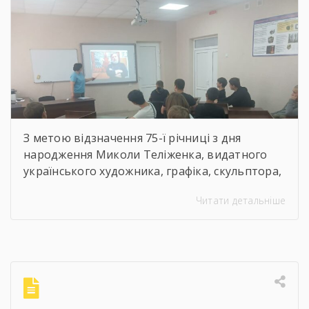
скульптор, майстер
декоративно-ужиткового
мистецтва
З метою відзначення 75-ї річниці з дня
народження Миколи Теліженка, видатного
українського художника, графіка, скульптора,
майстра декоративно-ужиткового
Читати детальніше
мистецтва, члена Національної спілки
художників України для здобувачів освіти
Державного навчального закладу “Корсунь-
Шевченківський професійний ліцей”
бібліотекарями ліцею проведені інформаційні
години, під час яких студенти здійснили
віртуальну подорож до музею митця, де