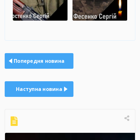
Навігація
Попередня новина
записів
Наступна новина