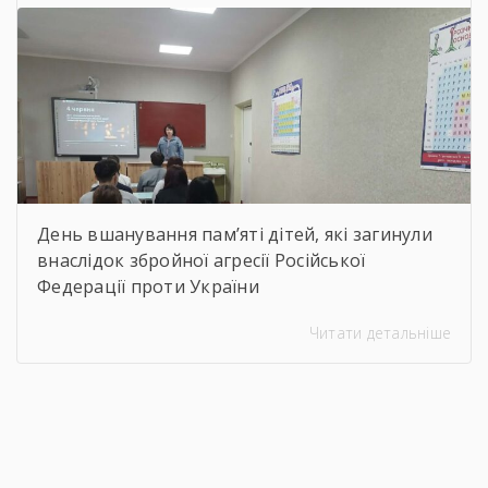
кожен зміг побачити неймовірну
філігранність витинанок, графіки […]
День вшанування пам’яті дітей, які загинули
внаслідок збройної агресії Російської
Федерації проти України
Читати детальніше