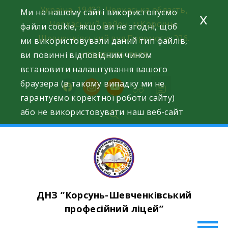
Skip
Україна, 19402, Черкаська область,
Ми на нашому сайті використовуємо
x
to
Черкаський район, м.Корсунь-
файли cookie, якщо ви не згодні, щоб
content
Шевченківський вул.Перемоги, 226.
ми використовували даний тип файлів,
ви повинні відповідним чином
+38(067)7619618
встановити налаштування вашого
браузера (в такому випадку ми не
facebook
instagram
youtube
гарантуємо коректної роботи сайту)
або не використовувати наш веб-сайт
ДНЗ “Корсунь-Шевченківський
професійний ліцей”