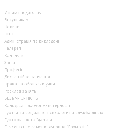
Учням і педагогам
Вступникам
Новини
НПЦ
Адміністрація та викладачі
Галерея
Контакти
Звіти
Професії
Дистанційне навчання
Права та обов’язки учня
Розклад занять
БЕЗБАР’ЄРНІСТЬ
Конкурси фахової майстерності
Гуртки та соціально-психологічна служба ліцею
Гуртожиток та їдальня
Студентське самоврядування “Гармонія”