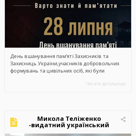
День вшанування пам’яті Захисників та
Захисниць України,учасників добровольчих
формувань та цивільних осіб, які були
страчені, закатовані або загинули у полоні
Читати детальніше
Микола Теліженко
-видатний український
художник, графік,