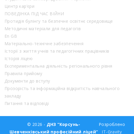
Центр кар’єри
ПОВЕДІНКА ПІД ЧАС ВІЙНИ
Протидія булінгу та безпечне освітнє середовище
Методичні матеріали для педагогів
En GB
Матеріально-технічне забезпечення
Історії з життя учнів та педагогічних працівників
Історія ліцею
Експериментальна діяльність регіонального рівня
Правила прийому
Документи до вступу
Прозорість та інформаційна відкритість навчального
закладу
Питання та відповіді
© 2026 -
ДНЗ “Корсунь-
Розроблено
Шевченківський професійний ліцей”
IT-Gravity