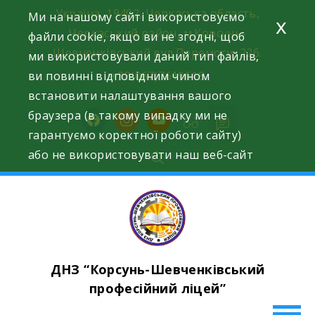
Skip
Україна, 19402, Черкаська область,
Ми на нашому сайті використовуємо
x
to
Черкаський район, м.Корсунь-
файли cookie, якщо ви не згодні, щоб
content
Шевченківський вул.Перемоги, 226.
ми використовували даний тип файлів,
ви повинні відповідним чином
+38(067)7619618
встановити налаштування вашого
браузера (в такому випадку ми не
facebook
instagram
youtube
гарантуємо коректної роботи сайту)
або не використовувати наш веб-сайт
ДНЗ “Корсунь-Шевченківський
професійний ліцей”