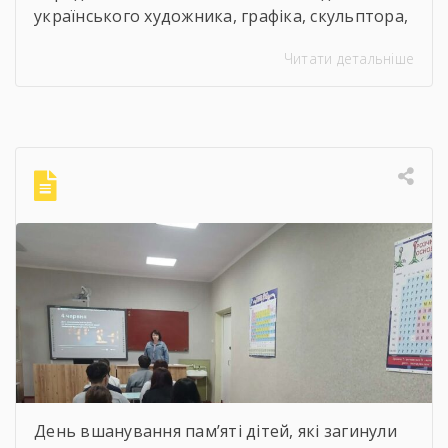
українського художника, графіка, скульптора,
майстра декоративно-ужиткового
Читати детальніше
мистецтва, члена Національної спілки
художників України для здобувачів освіти
Державного навчального закладу “Корсунь-
Шевченківський професійний ліцей”
бібліотекарями ліцею проведені інформаційні
години, під час яких студенти здійснили
віртуальну подорож до музею митця, де
кожен зміг побачити неймовірну
філігранність витинанок, графіки […]
День вшанування пам’яті дітей, які загинули