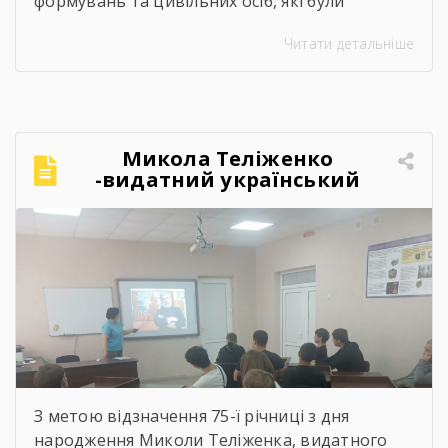
формувань та цивільних осіб, які були
страчені, закатовані або загинули у полоні
Читати детальніше
Микола Теліженко
-видатний український
художник, графік,
скульптор, майстер
декоративно-ужиткового
мистецтва
З метою відзначення 75-ї річниці з дня
народження Миколи Теліженка, видатного