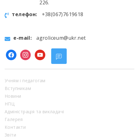
226.
телефон:
+38(067)7619618
e-mail:
agroliceum@ukr.net
facebook
instagram
youtube
Учням і педагогам
Вступникам
Новини
НПЦ
Адміністрація та викладачі
Галерея
Контакти
Звіти