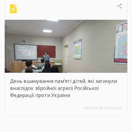
бібліотекарями ліцею проведені інформаційні
години, під час яких студенти здійснили
віртуальну подорож до музею митця, де
кожен зміг побачити неймовірну
філігранність витинанок, графіки […]
День вшанування пам’яті дітей, які загинули
внаслідок збройної агресії Російської
Федерації проти України
Читати детальніше