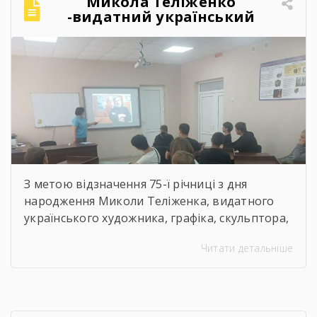
Микола Теліженко
-видатний український
художник, графік,
скульптор, майстер
декоративно-ужиткового
мистецтва
З метою відзначення 75-ї річниці з дня
народження Миколи Теліженка, видатного
українського художника, графіка, скульптора,
майстра декоративно-ужиткового
Читати детальніше
мистецтва, члена Національної спілки
художників України для здобувачів освіти
Державного навчального закладу “Корсунь-
Шевченківський професійний ліцей”