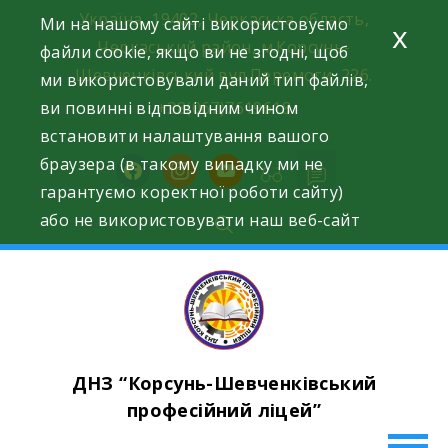
Skip
Україна, 19402, Черкаська область,
Ми на нашому сайті використовуємо
x
to
Черкаський район, м.Корсунь-
файли cookie, якщо ви не згодні, щоб
content
Шевченківський вул.Перемоги, 226.
ми використовували даний тип файлів,
ви повинні відповідним чином
+38(067)7619618
встановити налаштування вашого
браузера (в такому випадку ми не
facebook
instagram
youtube
гарантуємо коректної роботи сайту)
або не використовувати наш веб-сайт
ДНЗ “Корсунь-Шевченківський
професійний ліцей”