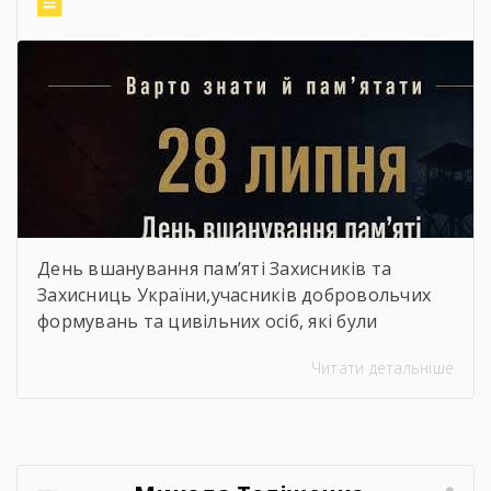
День вшанування пам’яті Захисників та
Захисниць України,учасників добровольчих
формувань та цивільних осіб, які були
страчені, закатовані або загинули у полоні
Читати детальніше