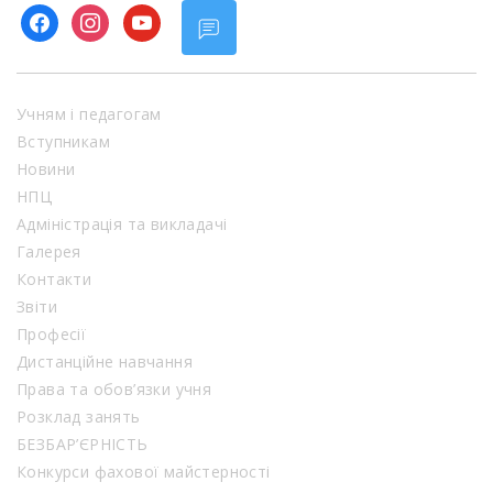
facebook
instagram
youtube
Учням і педагогам
Вступникам
Новини
НПЦ
Адміністрація та викладачі
Галерея
Контакти
Звіти
Професії
Дистанційне навчання
Права та обов’язки учня
Розклад занять
БЕЗБАР’ЄРНІСТЬ
Конкурси фахової майстерності