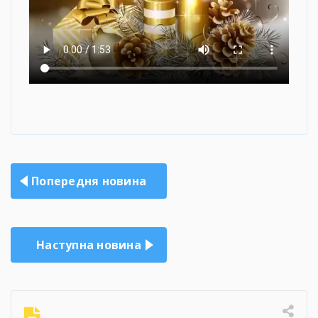
Навігація
Попередня новина
записів
Наступна новина