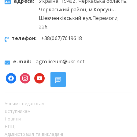
aдресa:
Україна, 19402, Черкаська область,
Черкаський район, м.Корсунь-
Шевченківський вул.Перемоги,
226.
телефон:
+38(067)7619618
e-mail:
agroliceum@ukr.net
facebook
instagram
youtube
Учням і педагогам
Вступникам
Новини
НПЦ
Адміністрація та викладачі