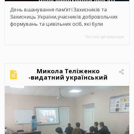
День вшанування пам’яті Захисників та
Захисниць України,учасників добровольчих
формувань та цивільних осіб, які були
страчені, закатовані або загинули у полоні
Читати детальніше
Микола Теліженко
-видатний український
художник, графік,
скульптор, майстер
декоративно-ужиткового
мистецтва