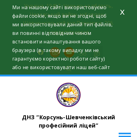
Skip
Україна, 19402, Черкаська область,
Ми на нашому сайті використовуємо
x
to
Черкаський район, м.Корсунь-
файли cookie, якщо ви не згодні, щоб
content
Шевченківський вул.Перемоги, 226.
ми використовували даний тип файлів,
ви повинні відповідним чином
+38(067)7619618
встановити налаштування вашого
браузера (в такому випадку ми не
facebook
instagram
youtube
гарантуємо коректної роботи сайту)
або не використовувати наш веб-сайт
ДНЗ “Корсунь-Шевченківський
професійний ліцей”