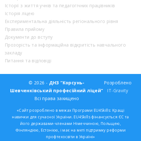
Історії з життя учнів та педагогічних працівників
Історія ліцею
Експериментальна діяльність регіонального рівня
Правила прийому
Документи до вступу
Прозорість та інформаційна відкритість навчального
закладу
Питання та відповіді
© 2026 -
ДНЗ “Корсунь-
Розроблено
Шевченківський професійний ліцей”
IT-Gravity
Всі права захищено
«Сайт розроблено в межах Програми EU4Skills: Кращі
навички для сучасної України. EU4Skills фінансується ЄС та
його державами-членами Німеччиною, Польщею,
Фінляндією, Естонією, і має на меті підтримку реформи
профтехосвіти в Україні»