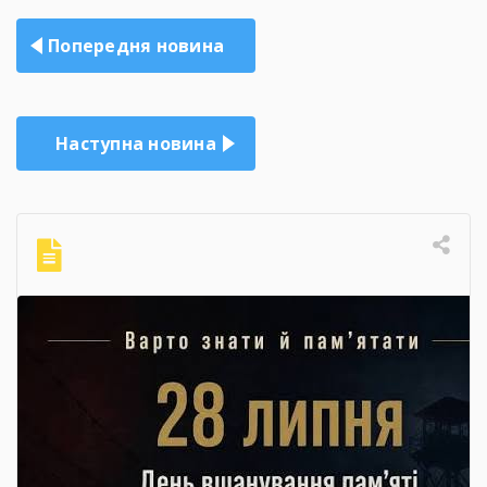
Навігація
Попередня новина
записів
Наступна новина