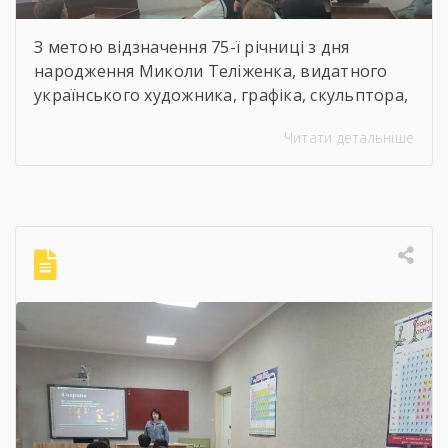
З метою відзначення 75-ї річниці з дня
народження Миколи Теліженка, видатного
українського художника, графіка, скульптора,
майстра декоративно-ужиткового
Читати детальніше
мистецтва, члена Національної спілки
художників України для здобувачів освіти
Державного навчального закладу “Корсунь-
Шевченківський професійний ліцей”
бібліотекарями ліцею проведені інформаційні
години, під час яких студенти здійснили
віртуальну подорож до музею митця, де
кожен зміг побачити неймовірну
філігранність витинанок, графіки […]