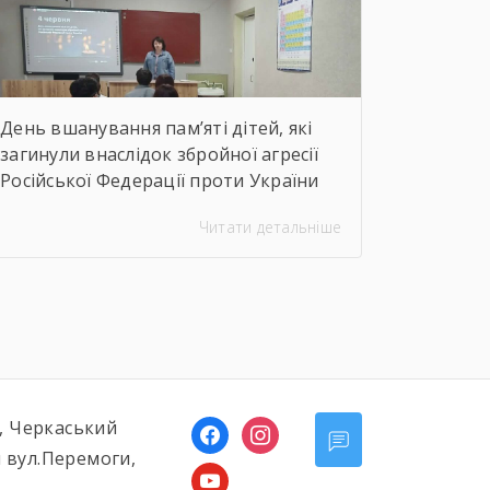
неймовірну філігранність витинанок,
графіки […]
День вшанування пам’яті дітей, які
загинули внаслідок збройної агресії
Російської Федерації проти України
Читати детальніше
ь, Черкаський
facebook
instagram
 вул.Перемоги,
youtube