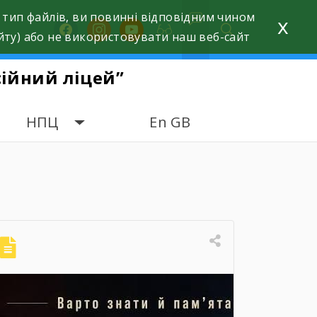
 тип файлів, ви повинні відповідним чином
x
facebook
instagram
youtube
йту) або не використовувати наш веб-сайт
ійний ліцей”
НПЦ
En GB