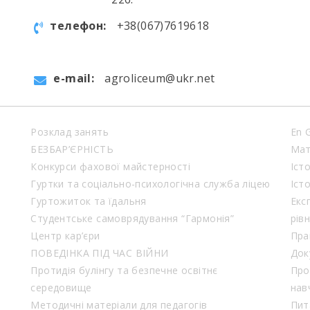
телефон:
+38(067)7619618
e-mail:
agroliceum@ukr.net
Розклад занять
En 
БЕЗБАР’ЄРНІСТЬ
Мат
Конкурси фахової майстерності
Іст
Гуртки та соціально-психологічна служба ліцею
Іст
Гуртожиток та їдальня
Екс
Студентське самоврядування “Гармонія”
рів
Центр кар’єри
Пра
ПОВЕДІНКА ПІД ЧАС ВІЙНИ
Док
Протидія булінгу та безпечне освітнє
Про
середовище
нав
Методичні матеріали для педагогів
Пит