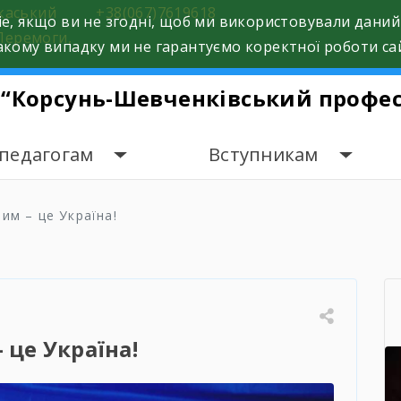
ркаський
+38(067)7619618
e, якщо ви не згодні, щоб ми використовували даний
Перемоги,
кому випадку ми не гарантуємо коректної роботи са
 “Корсунь-Шевченківський профес
 педагогам
Вступникам
им – це Україна!
 це Україна!