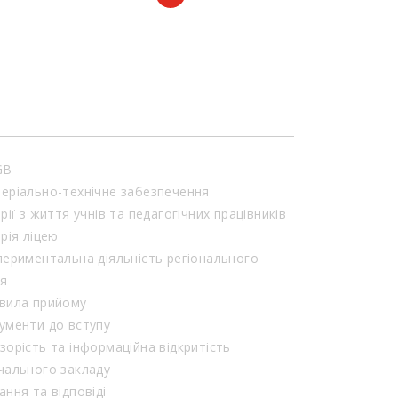
GB
еріально-технічне забезпечення
орії з життя учнів та педагогічних працівників
орія ліцею
периментальна діяльність регіонального
ня
вила прийому
ументи до вступу
зорість та інформаційна відкритість
чального закладу
ання та відповіді