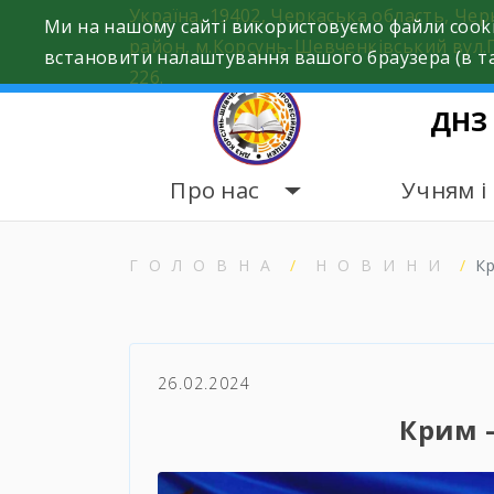
Skip
Україна, 19402, Черкаська область, Че
Ми на нашому сайті використовуємо файли cooki
to
район, м.Корсунь-Шевченківський вул.
встановити налаштування вашого браузера (в та
content
226.
ДНЗ
Про нас
Учням і
ГОЛОВНА
НОВИНИ
Кр
26.02.2024
Крим –