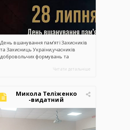
День вшанування пам’яті Захисників
та Захисниць України,учасників
добровольчих формувань та
цивільних осіб, які були страчені,
Читати детальніше
закатовані або загинули у полоні
Микола Теліженко
-видатний
український
художник, графік,
скульптор, майстер
декоративно-