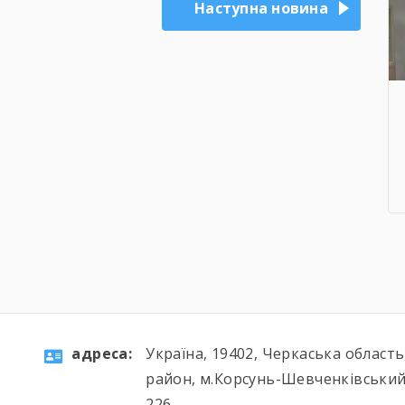
Наступна новина
aдресa:
Україна, 19402, Черкаська област
район, м.Корсунь-Шевченківський
226.