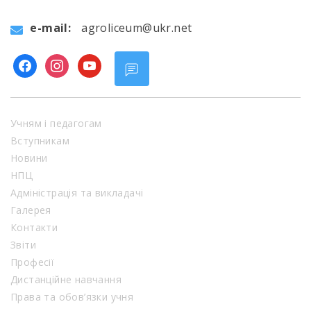
e-mail:
agroliceum@ukr.net
facebook
instagram
youtube
Учням і педагогам
Вступникам
Новини
НПЦ
Адміністрація та викладачі
Галерея
Контакти
Звіти
Професії
Дистанційне навчання
Права та обов’язки учня