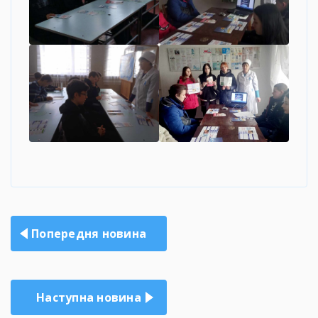
Навігація
Попередня новина
записів
Наступна новина