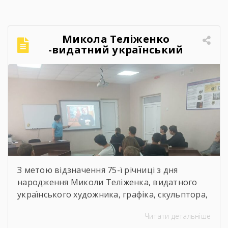
Микола Теліженко
-видатний український
художник, графік,
скульптор, майстер
декоративно-ужиткового
мистецтва
З метою відзначення 75-ї річниці з дня
народження Миколи Теліженка, видатного
українського художника, графіка, скульптора,
майстра декоративно-ужиткового
Читати детальніше
мистецтва, члена Національної спілки