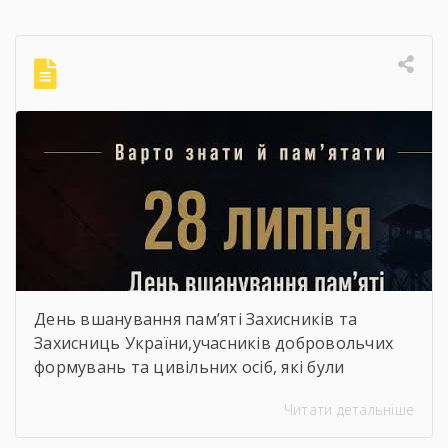
День вшанування пам’яті Захисників та
Захисниць України,учасників добровольчих
формувань та цивільних осіб, які були
страчені, закатовані або загинули у полоні
Читати детальніше