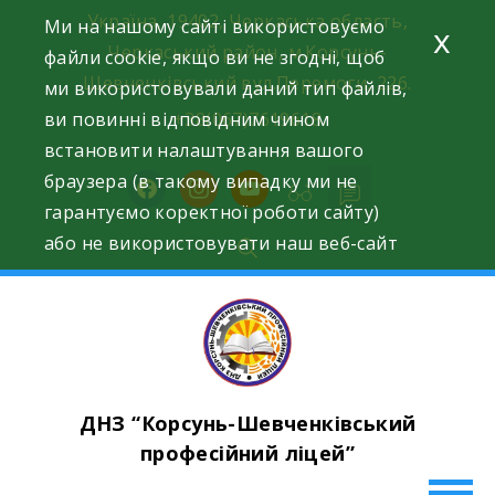
Skip
Україна, 19402, Черкаська область,
Ми на нашому сайті використовуємо
x
to
Черкаський район, м.Корсунь-
файли cookie, якщо ви не згодні, щоб
content
Шевченківський вул.Перемоги, 226.
ми використовували даний тип файлів,
ви повинні відповідним чином
+38(067)7619618
встановити налаштування вашого
браузера (в такому випадку ми не
facebook
instagram
youtube
гарантуємо коректної роботи сайту)
або не використовувати наш веб-сайт
ДНЗ “Корсунь-Шевченківський
професійний ліцей”