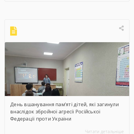
художників України для здобувачів освіти
Державного навчального закладу “Корсунь-
Шевченківський професійний ліцей”
бібліотекарями ліцею проведені інформаційні
години, під час яких студенти здійснили
віртуальну подорож до музею митця, де
кожен зміг побачити неймовірну
філігранність витинанок, графіки […]
День вшанування пам’яті дітей, які загинули
внаслідок збройної агресії Російської
Федерації проти України
Читати детальніше