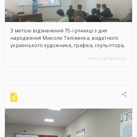
З метою відзначення 75-ї річниці з дня
народження Миколи Теліженка, видатного
українського художника, графіка, скульптора,
майстра декоративно-ужиткового
Читати детальніше
мистецтва, члена Національної спілки
художників України для здобувачів освіти
Державного навчального закладу “Корсунь-
Шевченківський професійний ліцей”
бібліотекарями ліцею проведені інформаційні
години, під час яких студенти здійснили
віртуальну подорож до музею митця, де
кожен зміг побачити неймовірну
філігранність витинанок, графіки […]