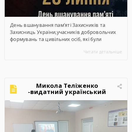
День вшанування пам’яті Захисників та
Захисниць України,учасників добровольчих
формувань та цивільних осіб, які були
страчені, закатовані або загинули у полоні
Читати детальніше
Микола Теліженко
-видатний український
художник, графік,
скульптор, майстер
декоративно-ужиткового
мистецтва