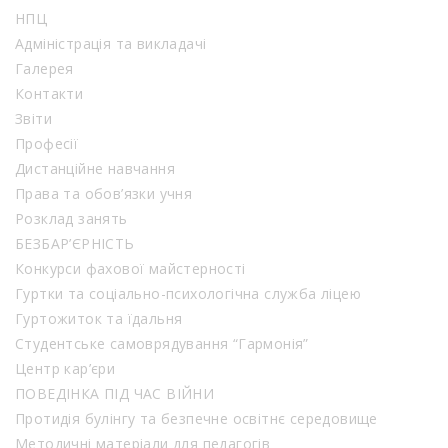
НПЦ
Адміністрація та викладачі
Галерея
Контакти
Звіти
Професії
Дистанційне навчання
Права та обов’язки учня
Розклад занять
БЕЗБАР’ЄРНІСТЬ
Конкурси фахової майстерності
Гуртки та соціально-психологічна служба ліцею
Гуртожиток та їдальня
Студентське самоврядування “Гармонія”
Центр кар’єри
ПОВЕДІНКА ПІД ЧАС ВІЙНИ
Протидія булінгу та безпечне освітнє середовище
Методичні матеріали для педагогів