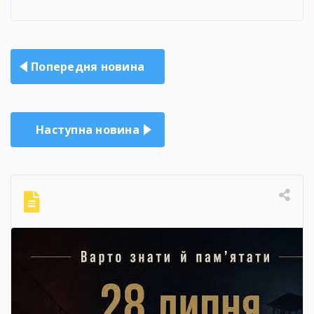
Навігація
Попередня новина
записів
Наступна новина