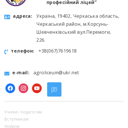
професійний ліцей”
aдресa:
Україна, 19402, Черкаська область,
Черкаський район, м.Корсунь-
Шевченківський вул.Перемоги,
226.
телефон:
+38(067)7619618
e-mail:
agroliceum@ukr.net
facebook
instagram
youtube
Учням і педагогам
Вступникам
Новини