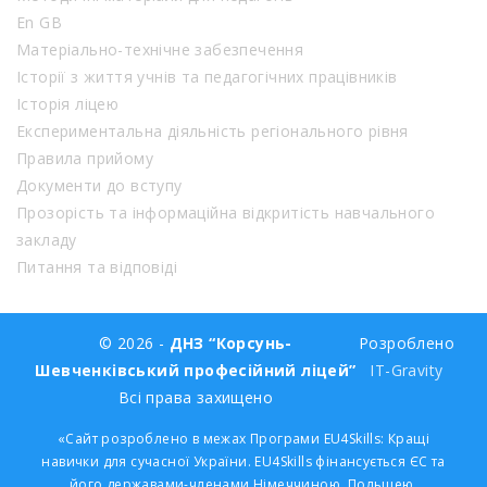
En GB
Матеріально-технічне забезпечення
Історії з життя учнів та педагогічних працівників
Історія ліцею
Експериментальна діяльність регіонального рівня
Правила прийому
Документи до вступу
Прозорість та інформаційна відкритість навчального
закладу
Питання та відповіді
© 2026 -
ДНЗ “Корсунь-
Розроблено
Шевченківський професійний ліцей”
IT-Gravity
Всі права захищено
«Сайт розроблено в межах Програми EU4Skills: Кращі
навички для сучасної України. EU4Skills фінансується ЄС та
його державами-членами Німеччиною, Польщею,