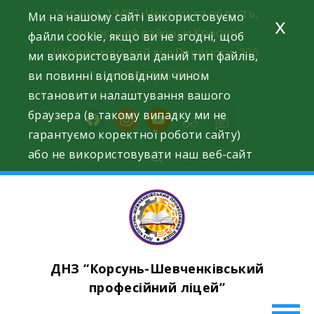
Skip
Україна, 19402, Черкаська область,
Ми на нашому сайті використовуємо
x
to
Черкаський район, м.Корсунь-
файли cookie, якщо ви не згодні, щоб
content
Шевченківський вул.Перемоги, 226.
ми використовували даний тип файлів,
ви повинні відповідним чином
+38(067)7619618
встановити налаштування вашого
браузера (в такому випадку ми не
facebook
instagram
youtube
гарантуємо коректної роботи сайту)
або не використовувати наш веб-сайт
ДНЗ “Корсунь-Шевченківський
професійний ліцей”