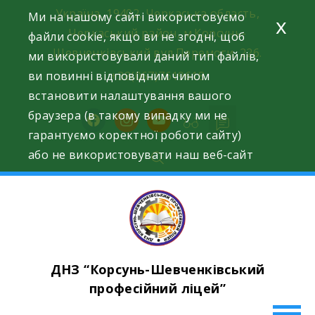
Skip
Україна, 19402, Черкаська область,
Ми на нашому сайті використовуємо
x
to
Черкаський район, м.Корсунь-
файли cookie, якщо ви не згодні, щоб
content
Шевченківський вул.Перемоги, 226.
ми використовували даний тип файлів,
ви повинні відповідним чином
+38(067)7619618
встановити налаштування вашого
браузера (в такому випадку ми не
facebook
instagram
youtube
гарантуємо коректної роботи сайту)
або не використовувати наш веб-сайт
ДНЗ “Корсунь-Шевченківський
професійний ліцей”