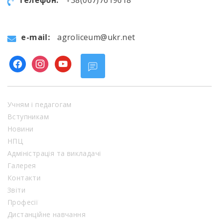
телефон:
+38(067)7619618
e-mail:
agroliceum@ukr.net
facebook
instagram
youtube
Учням і педагогам
Вступникам
Новини
НПЦ
Адміністрація та викладачі
Галерея
Контакти
Звіти
Професії
Дистанційне навчання