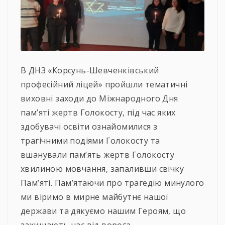
В ДНЗ «Корсунь-Шевченківський
професійний ліцей» пройшли тематичні
виховні заходи до Міжнародного Дня
пам’яті жертв Голокосту, під час яких
здобувачі освіти ознайомилися з
трагічними подіями Голокосту та
вшанували пам’ять жертв Голокосту
хвилиною мовчання, запаливши свічку
Пам’яті. Пам’ятаючи про трагедію минулого
ми віримо в мирне майбутнє нашої
держави та дякуємо нашим Героям, що
захищають нас від ворога.