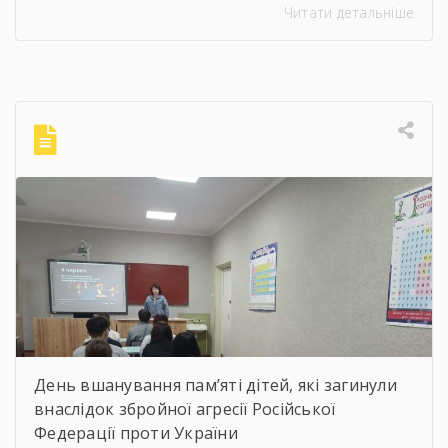
Читати детальніше
мистецтва, члена Національної спілки
художників України для здобувачів освіти
Державного навчального закладу “Корсунь-
Шевченківський професійний ліцей”
бібліотекарями ліцею проведені інформаційні
години, під час яких студенти здійснили
віртуальну подорож до музею митця, де
кожен зміг побачити неймовірну
філігранність витинанок, графіки […]
День вшанування пам’яті дітей, які загинули
внаслідок збройної агресії Російської
Федерації проти України