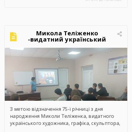
Микола Теліженко
-видатний український
художник, графік,
скульптор, майстер
декоративно-ужиткового
мистецтва
З метою відзначення 75-ї річниці з дня
народження Миколи Теліженка, видатного
українського художника, графіка, скульптора,
майстра декоративно-ужиткового