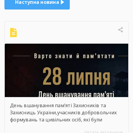
Наступна новина
День вшанування пам’яті Захисників та
Захисниць України,учасників добровольчих
формувань та цивільних осіб, які були
страчені, закатовані або загинули у полоні
Читати детальніше