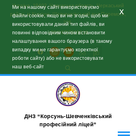
Skip
Україна, 19402, Черкаська область, Черкаський
Ми на нашому сайті використовуємо
x
to
район, м.Корсунь-Шевченківський вул.Перемоги,
файли cookie, якщо ви не згодні, щоб ми
content
226.
використовували даний тип файлів, ви
повинні відповідним чином встановити
+38(067)7619618
налаштування вашого браузера (в такому
випадку ми не гарантуємо коректної
facebook
instagram
youtube
роботи сайту) або не використовувати
наш веб-сайт
ДНЗ “Корсунь-Шевченківський
професійний ліцей”