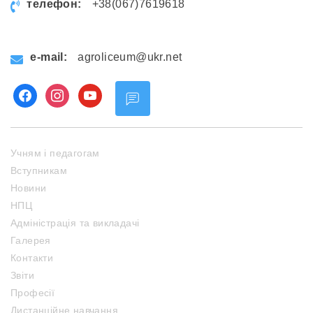
телефон:
+38(067)7619618
e-mail:
agroliceum@ukr.net
facebook
instagram
youtube
Учням і педагогам
Вступникам
Новини
НПЦ
Адміністрація та викладачі
Галерея
Контакти
Звіти
Професії
Дистанційне навчання