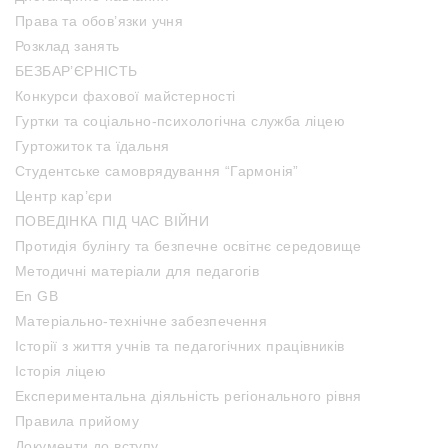
Права та обов’язки учня
Розклад занять
БЕЗБАР’ЄРНІСТЬ
Конкурси фахової майстерності
Гуртки та соціально-психологічна служба ліцею
Гуртожиток та їдальня
Студентське самоврядування “Гармонія”
Центр кар’єри
ПОВЕДІНКА ПІД ЧАС ВІЙНИ
Протидія булінгу та безпечне освітнє середовище
Методичні матеріали для педагогів
En GB
Матеріально-технічне забезпечення
Історії з життя учнів та педагогічних працівників
Історія ліцею
Експериментальна діяльність регіонального рівня
Правила прийому
Документи до вступу