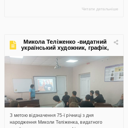
закатовані або загинули у полоні
Читати детальніше
Микола Теліженко -видатний
український художник, графік,
скульптор, майстер
декоративно-ужиткового
мистецтва
З метою відзначення 75-ї річниці з дня
народження Миколи Теліженка, видатного