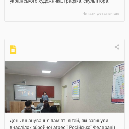
українського художника, графіка, скульптора,
майстра декоративно-ужиткового мистецтва,
Читати детальніше
члена Національної спілки художників України
для здобувачів освіти Державного навчального
закладу “Корсунь-Шевченківський професійний
ліцей” бібліотекарями ліцею проведені
інформаційні години, під час яких студенти
здійснили віртуальну подорож до музею митця,
де кожен зміг побачити неймовірну філігранність
витинанок, графіки […]
День вшанування пам’яті дітей, які загинули
внаслідок збройної агресії Російської Федерації