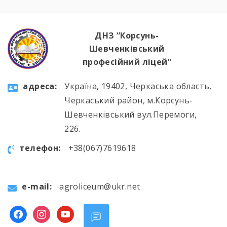
ДНЗ “Корсунь-
Шевченківський
професійний ліцей”
aдресa:
Україна, 19402, Черкаська область,
Черкаський район, м.Корсунь-
Шевченківський вул.Перемоги,
226.
телефон:
+38(067)7619618
e-mail:
agroliceum@ukr.net
facebook
instagram
youtube