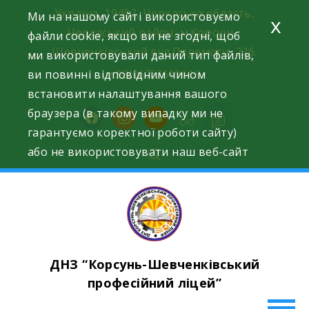
Skip
Україна, 19402, Черкаська область,
Ми на нашому сайті використовуємо
x
to
Черкаський район, м.Корсунь-
файли cookie, якщо ви не згодні, щоб
content
Шевченківський вул.Перемоги, 226.
ми використовували даний тип файлів,
ви повинні відповідним чином
+38(067)7619618
встановити налаштування вашого
браузера (в такому випадку ми не
facebook
instagram
youtube
гарантуємо коректної роботи сайту)
або не використовувати наш веб-сайт
ДНЗ “Корсунь-Шевченківський
професійний ліцей”