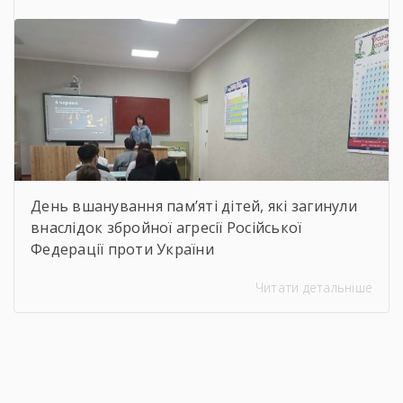
віртуальну подорож до музею митця, де
кожен зміг побачити неймовірну
філігранність витинанок, графіки […]
День вшанування пам’яті дітей, які загинули
внаслідок збройної агресії Російської
Федерації проти України
Читати детальніше