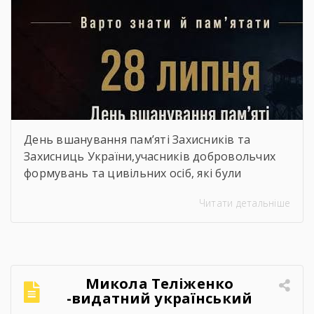
День вшанування пам’яті Захисників та
Захисниць України,учасників добровольчих
формувань та цивільних осіб, які були
страчені, закатовані або загинули у полоні
Читати детальніше
Микола Теліженко
-видатний український
художник, графік,