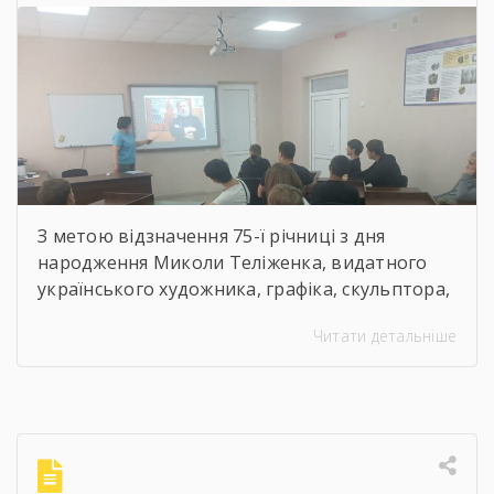
скульптор, майстер
декоративно-ужиткового
мистецтва
З метою відзначення 75-ї річниці з дня
народження Миколи Теліженка, видатного
українського художника, графіка, скульптора,
майстра декоративно-ужиткового
Читати детальніше
мистецтва, члена Національної спілки
художників України для здобувачів освіти
Державного навчального закладу “Корсунь-
Шевченківський професійний ліцей”
бібліотекарями ліцею проведені інформаційні
години, під час яких студенти здійснили