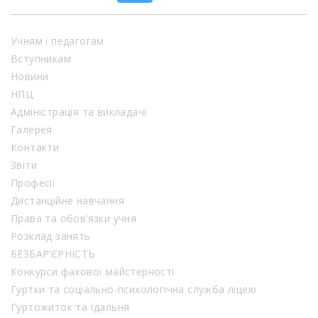
Учням і педагогам
Вступникам
Новини
НПЦ
Адміністрація та викладачі
Галерея
Контакти
Звіти
Професії
Дистанційне навчання
Права та обов’язки учня
Розклад занять
БЕЗБАР’ЄРНІСТЬ
Конкурси фахової майстерності
Гуртки та соціально-психологічна служба ліцею
Гуртожиток та їдальня