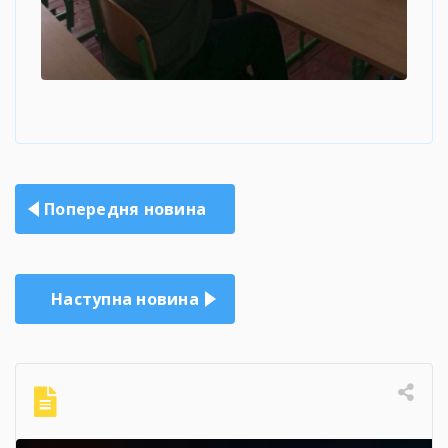
Навігація
Попередня новина
записів
Наступна новина