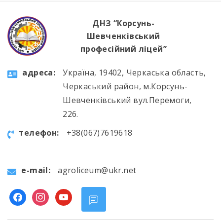
ДНЗ “Корсунь-
Шевченківський
професійний ліцей”
aдресa:
Україна, 19402, Черкаська область,
Черкаський район, м.Корсунь-
Шевченківський вул.Перемоги,
226.
телефон:
+38(067)7619618
e-mail:
agroliceum@ukr.net
facebook
instagram
youtube