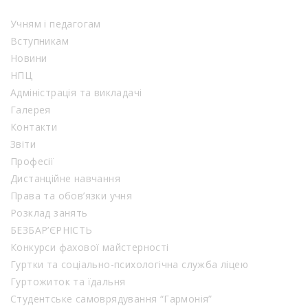
Учням і педагогам
Вступникам
Новини
НПЦ
Адміністрація та викладачі
Галерея
Контакти
Звіти
Професії
Дистанційне навчання
Права та обов’язки учня
Розклад занять
БЕЗБАР’ЄРНІСТЬ
Конкурси фахової майстерності
Гуртки та соціально-психологічна служба ліцею
Гуртожиток та їдальня
Студентське самоврядування “Гармонія”