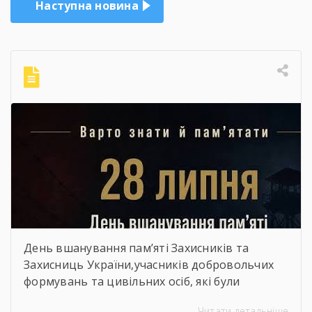
Наступна новина
День вшанування пам’яті Захисників та
Захисниць України,учасників добровольчих
формувань та цивільних осіб, які були
страчені, закатовані або загинули у полоні
Читати детальніше