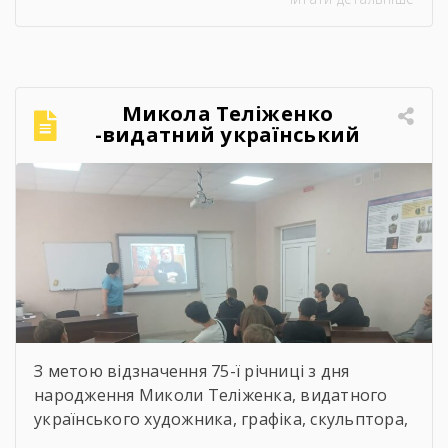
Микола Теліженко
-видатний український
художник, графік,
скульптор, майстер
декоративно-ужиткового
мистецтва
З метою відзначення 75-ї річниці з дня
народження Миколи Теліженка, видатного
українського художника, графіка, скульптора,
майстра декоративно-ужиткового