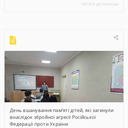
Читати детальніше
мистецтва, члена Національної спілки
художників України для здобувачів освіти
Державного навчального закладу “Корсунь-
Шевченківський професійний ліцей”
бібліотекарями ліцею проведені інформаційні
години, під час яких студенти здійснили
віртуальну подорож до музею митця, де
кожен зміг побачити неймовірну
філігранність витинанок, графіки […]
День вшанування пам’яті дітей, які загинули
внаслідок збройної агресії Російської
Федерації проти України