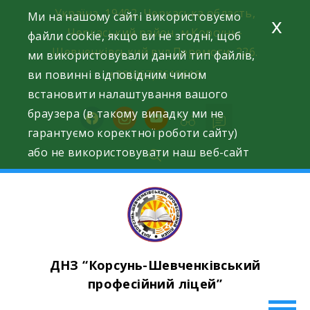
Skip
Україна, 19402, Черкаська область,
Ми на нашому сайті використовуємо
x
to
Черкаський район, м.Корсунь-
файли cookie, якщо ви не згодні, щоб
content
Шевченківський вул.Перемоги, 226.
ми використовували даний тип файлів,
ви повинні відповідним чином
+38(067)7619618
встановити налаштування вашого
браузера (в такому випадку ми не
facebook
instagram
youtube
гарантуємо коректної роботи сайту)
або не використовувати наш веб-сайт
ДНЗ “Корсунь-Шевченківський
професійний ліцей”