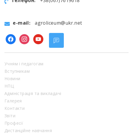
телефон:
+38(067)7619618
e-mail:
agroliceum@ukr.net
facebook
instagram
youtube
Учням і педагогам
Вступникам
Новини
НПЦ
Адміністрація та викладачі
Галерея
Контакти
Звіти
Професії
Дистанційне навчання