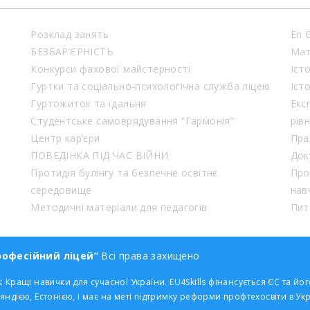
Розклад занять
En 
БЕЗБАР’ЄРНІСТЬ
Мат
Конкурси фахової майстерності
Іст
Гуртки та соціально-психологічна служба ліцею
Іст
Гуртожиток та їдальня
Екс
Студентське самоврядування “Гармонія”
рів
Центр кар’єри
Пра
ПОВЕДІНКА ПІД ЧАС ВІЙНИ
Док
Протидія булінгу та безпечне освітнє
Про
середовище
нав
Методичні матеріали для педагогів
Пит
офесійний ліцей”
Всі права захищено
: Кращі навички для сучасної України. EU4Skills фінансується ЄС та
яндією, Естонією, і має на меті підтримку реформи профтехосвіти в Укр