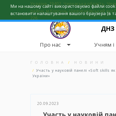
Skip
Україна, 19402, Черкаська область, Че
Ми на нашому сайті використовуємо файли cooki
to
район, м.Корсунь-Шевченківський вул.
встановити налаштування вашого браузера (в та
content
226.
ДНЗ
Про нас
Учням і
ГОЛОВНА
НОВИНИ
Участь у науковій панелі «Soft skills
України»
20.09.2023
Участь у науковій пан