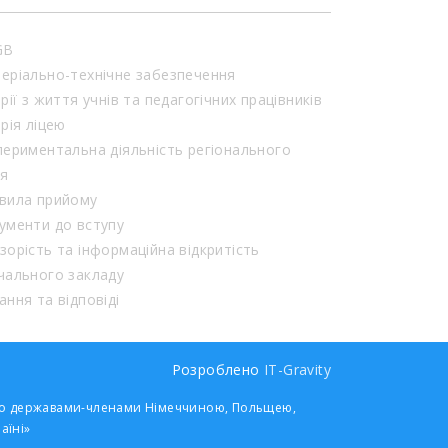
GB
еріально-технічне забезпечення
орії з життя учнів та педагогічних працівників
орія ліцею
периментальна діяльність регіонального
ня
вила прийому
ументи до вступу
зорість та інформаційна відкритість
чального закладу
ання та відповіді
Розроблено
IT-Gravity
 його державами-членами Німеччиною, Польщею,
аїні»