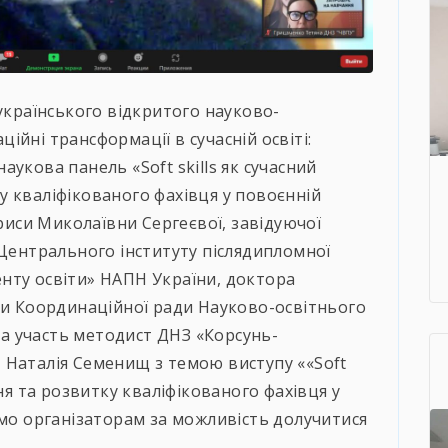
еукраїнського відкритого науково-
йні трансформації в сучасній освіті:
 наукова панель «Soft skills як сучасний
 кваліфікованого фахівця у повоєнній
ариси Миколаївни Сергеєвої, завідуючої
 Центрального інституту післядипломної
нту освіти» НАПН України, доктора
ви Координаційної ради Науково-освітнього
яла участь методист ДНЗ «Корсунь-
 Наталія Семенищ з темою виступу ««Soft
ння та розвитку кваліфікованого фахівця у
ємо організаторам за можливість долучитися