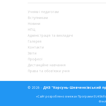
Учням і педагогам
Вступникам
Новини
НПЦ
Адміністрація та викладачі
Галерея
Контакти
Звіти
Професії
Дистанційне навчання
Права та обов’язки учня
© 2026 -
ДНЗ “Корсунь-Шевченківський пр
«Сайт розроблено в межах Програми EU4Skills
Фінл