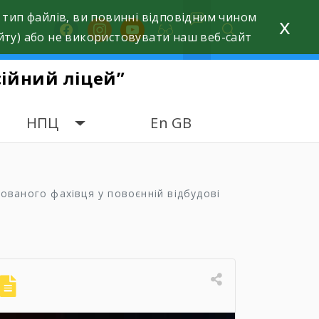
 тип файлів, ви повинні відповідним чином
x
facebook
instagram
youtube
йту) або не використовувати наш веб-сайт
ійний ліцей”
НПЦ
En GB
кованого фахівця у повоєнній відбудові