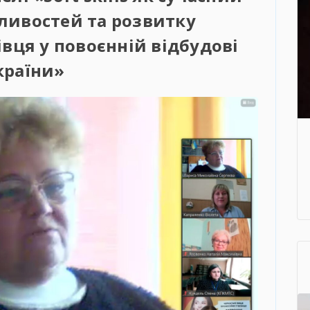
ливостей та розвитку
вця у повоєнній відбудові
країни»