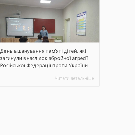
години, під час яких студенти
здійснили віртуальну подорож до
музею митця, де кожен зміг побачити
неймовірну філігранність витинанок,
графіки […]
День вшанування пам’яті дітей, які
загинули внаслідок збройної агресії
Російської Федерації проти України
Читати детальніше