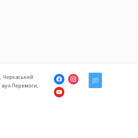
ь, Черкаський
facebook
instagram
 вул.Перемоги,
youtube