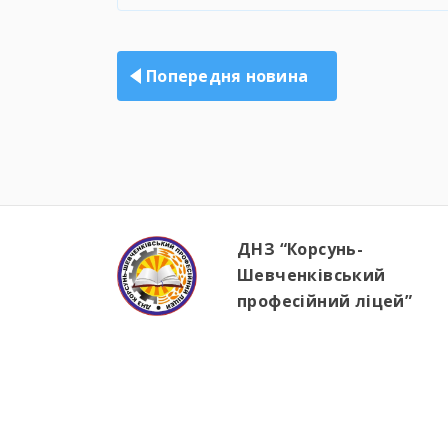
Навігація
записів
Попередня новина
ДНЗ “Корсунь-
Шевченківський
професійний ліцей”