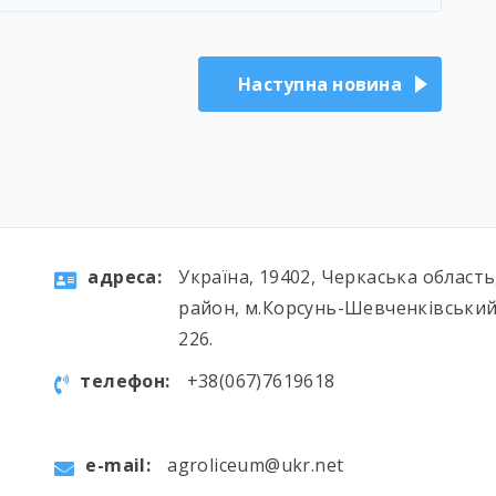
Наступна новина
aдресa:
Україна, 19402, Черкаська област
район, м.Корсунь-Шевченківський
226.
телефон:
+38(067)7619618
e-mail:
agroliceum@ukr.net