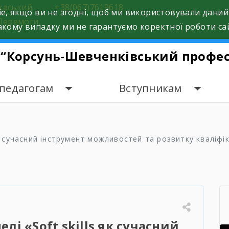
ркаський
+38(067)7619618
e, якщо ви не згодні, щоб ми використовували даний
Перемоги,
кому випадку ми не гарантуємо коректної роботи са
 “Корсунь-Шевченківський профес
 педагогам
Вступникам
 як сучасний інструмент можливостей та розвитку кваліфі
елі «Soft skills як сучасний