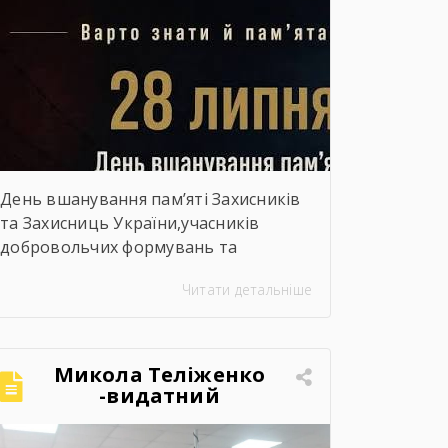
День вшанування пам’яті Захисників
та Захисниць України,учасників
добровольчих формувань та
цивільних осіб, які були страчені,
Читати детальніше
закатовані або загинули у полоні
Микола Теліженко
-видатний
український
художник, графік,