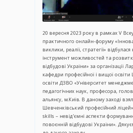
20 вересня 2023 року в рамках V Вс
практичного онлайн-форуму «Інноваці
виклики, реалії, стратегії» відбулася
інструмент можливостей та розвитку
відбудові України» за організації Л
кафедри професійної і вищої освіти
освіти ДЗВО «Університет менеджме
педагогічних наук, професора, голо
альянсу, м.Київ. В даному заході вз
Шевченківський професійний ліцей»
skills – невід’ємні аспекти формува
повоєнній відбудові України». Дяку
до даного заходу.