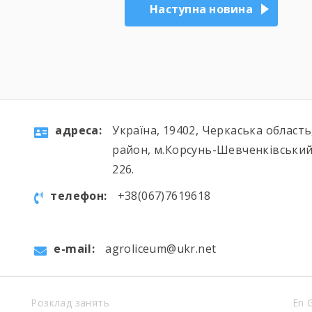
Наступна новина
aдресa:
Україна, 19402, Черкаська област
район, м.Корсунь-Шевченківський
226.
телефон:
+38(067)7619618
e-mail:
agroliceum@ukr.net
Розклад занять
En 