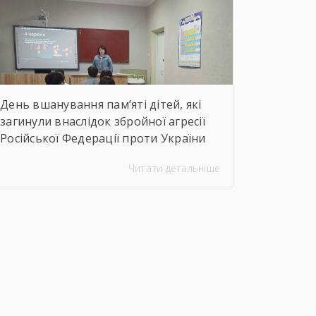
здійснили віртуальну подорож до
музею митця, де кожен зміг побачити
неймовірну філігранність витинанок,
графіки […]
День вшанування пам’яті дітей, які
загинули внаслідок збройної агресії
Російської Федерації проти України
Читати детальніше