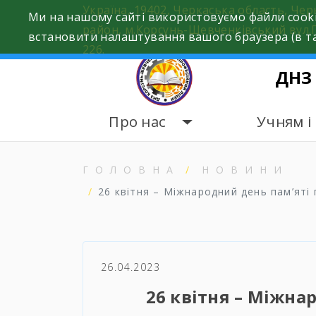
Skip
Україна, 19402, Черкаська область, Че
Ми на нашому сайті використовуємо файли cooki
to
район, м.Корсунь-Шевченківський вул.
встановити налаштування вашого браузера (в та
content
226.
ДНЗ
Про нас
Учням і
ГОЛОВНА
НОВИНИ
26 квітня – Міжнародний день пам’яті
26.04.2023
26 квітня – Міжна