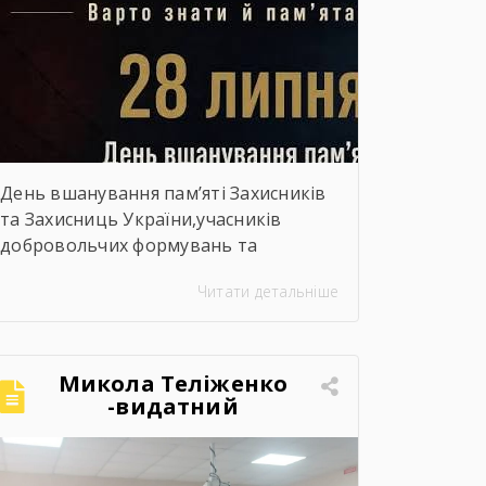
День вшанування пам’яті Захисників
та Захисниць України,учасників
добровольчих формувань та
цивільних осіб, які були страчені,
Читати детальніше
закатовані або загинули у полоні
Микола Теліженко
-видатний
український
художник, графік,
скульптор, майстер