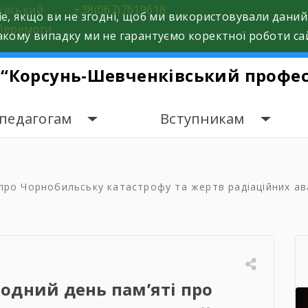
ркаський
+38(067)7619618
e, якщо ви не згодні, щоб ми використовували даний
Перемоги,
кому випадку ми не гарантуємо коректної роботи са
 “Корсунь-Шевченківський профес
 педагогам
Вступникам
 про Чорнобильську катастрофу та жертв радіаційних ав
родний день пам’яті про