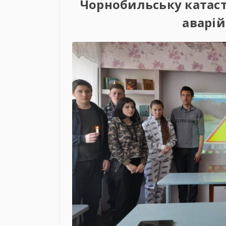
Чорнобильську катаст
аварій