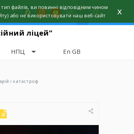
 тип файлів, ви повинні відповідним чином
x
facebook
instagram
youtube
йту) або не використовувати наш веб-сайт
ійний ліцей”
НПЦ
En GB
арій і катастроф