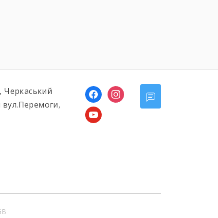
ь, Черкаський
facebook
instagram
 вул.Перемоги,
youtube
GB