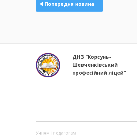
записів
Попередня новина
ДНЗ “Корсунь-
Шевченківський
професійний ліцей”
Учням і педагогам