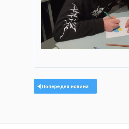
Навігація
записів
Попередня новина