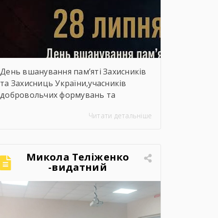
День вшанування пам’яті Захисників
та Захисниць України,учасників
добровольчих формувань та
цивільних осіб, які були страчені,
Читати детальніше
закатовані або загинули у полоні
Микола Теліженко
-видатний
український
художник, графік,
скульптор, майстер
декоративно-