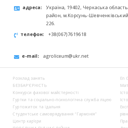
aдресa:
Україна, 19402, Черкаська област
район, м.Корсунь-Шевченківський
226.
телефон:
+38(067)7619618
e-mail:
agroliceum@ukr.net
Розклад занять
En 
БЕЗБАР’ЄРНІСТЬ
Мат
Конкурси фахової майстерності
Іст
Гуртки та соціально-психологічна служба ліцею
Іст
Гуртожиток та їдальня
Екс
Студентське самоврядування “Гармонія”
рів
Центр кар’єри
Пра