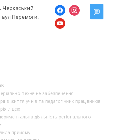
ь, Черкаський
facebook
instagram
 вул.Перемоги,
youtube
GB
еріально-технічне забезпечення
орії з життя учнів та педагогічних працівників
орія ліцею
периментальна діяльність регіонального
ня
вила прийому