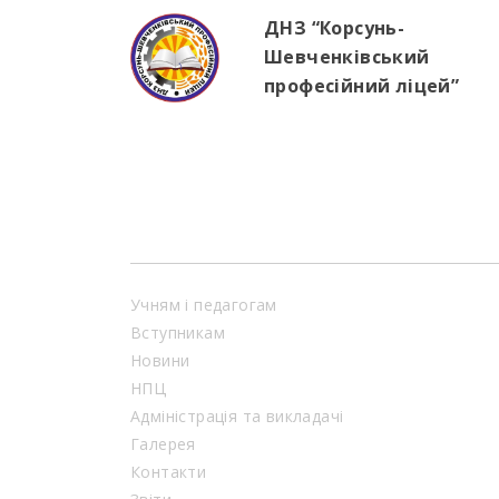
ДНЗ “Корсунь-
Шевченківський
професійний ліцей”
Учням і педагогам
Вступникам
Новини
НПЦ
Адміністрація та викладачі
Галерея
Контакти