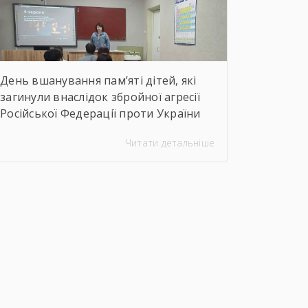
неймовірну філігранність витинанок,
графіки […]
День вшанування пам’яті дітей, які
загинули внаслідок збройної агресії
Російської Федерації проти України
Читати детальніше