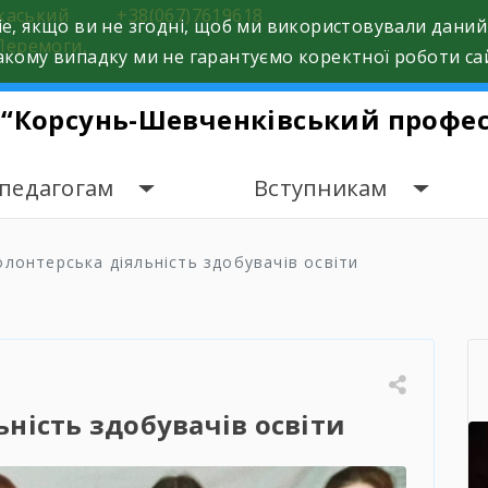
ркаський
+38(067)7619618
e, якщо ви не згодні, щоб ми використовували даний
Перемоги,
кому випадку ми не гарантуємо коректної роботи са
 “Корсунь-Шевченківський профес
 педагогам
Вступникам
олонтерська діяльність здобувачів освіти
ність здобувачів освіти