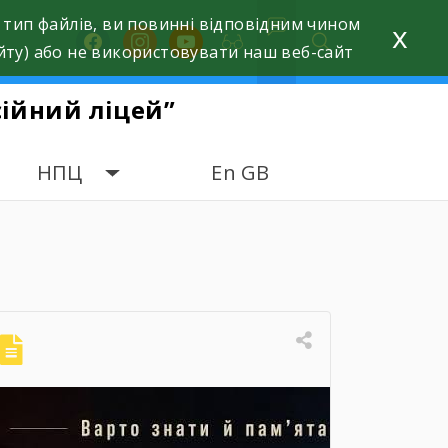
 тип файлів, ви повинні відповідним чином
x
facebook
instagram
youtube
йту) або не використовувати наш веб-сайт
ійний ліцей”
НПЦ
En GB