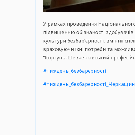
У рамках проведення Національного
підвищенню обізнаності здобувачів 
культури безбар’єрності, вміння спі
враховуючи їхні потреби та можлив
“Корсунь-Шевченківський професійн
#тиждень_безбарєрності
#тиждень_безбарєрності_Черкащин