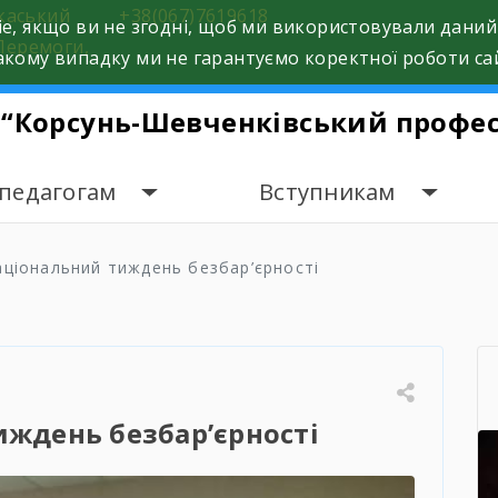
ркаський
+38(067)7619618
e, якщо ви не згодні, щоб ми використовували даний
Перемоги,
кому випадку ми не гарантуємо коректної роботи са
 “Корсунь-Шевченківський профес
 педагогам
Вступникам
аціональний тиждень безбар’єрності
ждень безбар’єрності