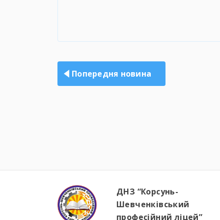
Навігація
записів
Попередня новина
ДНЗ “Корсунь-
Шевченківський
професійний ліцей”