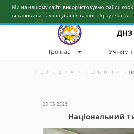
Skip
Україна, 19402, Черкаська область, Че
Ми на нашому сайті використовуємо файли cooki
to
район, м.Корсунь-Шевченківський вул.
встановити налаштування вашого браузера (в та
content
226.
ДНЗ
Про нас
Учням і
ГОЛОВНА
НОВИНИ
Н
20.05.2025
Національний ти