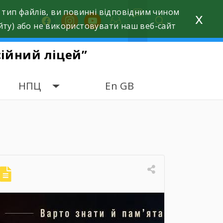
 тип файлів, ви повинні відповідним чином
x
facebook
instagram
youtube
йту) або не використовувати наш веб-сайт
ійний ліцей”
НПЦ
En GB