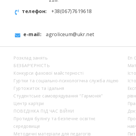
телефон:
+38(067)7619618
e-mail:
agroliceum@ukr.net
Розклад занять
En 
БЕЗБАР’ЄРНІСТЬ
Мат
Конкурси фахової майстерності
Іст
Гуртки та соціально-психологічна служба ліцею
Іст
Гуртожиток та їдальня
Екс
Студентське самоврядування “Гармонія”
рів
Центр кар’єри
Пра
ПОВЕДІНКА ПІД ЧАС ВІЙНИ
Док
Протидія булінгу та безпечне освітнє
Про
середовище
нав
Методичні матеріали для педагогів
Пит