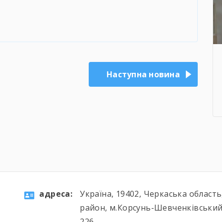
Наступна новина
aдресa:
Україна, 19402, Черкаська област
район, м.Корсунь-Шевченківський
226.