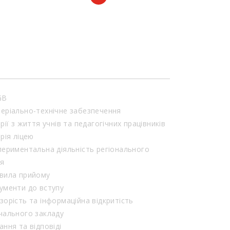
GB
еріально-технічне забезпечення
орії з життя учнів та педагогічних працівників
орія ліцею
периментальна діяльність регіонального
ня
вила прийому
ументи до вступу
зорість та інформаційна відкритість
чального закладу
ання та відповіді