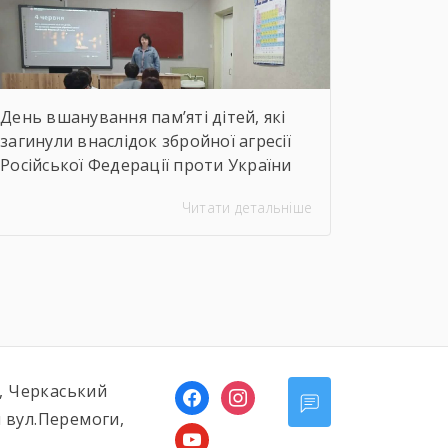
неймовірну філігранність витинанок,
графіки […]
День вшанування пам’яті дітей, які
загинули внаслідок збройної агресії
Російської Федерації проти України
Читати детальніше
ь, Черкаський
facebook
instagram
 вул.Перемоги,
youtube