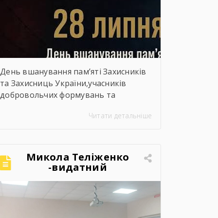
День вшанування пам’яті Захисників
та Захисниць України,учасників
добровольчих формувань та
цивільних осіб, які були страчені,
Читати детальніше
закатовані або загинули у полоні
Микола Теліженко
-видатний
український
художник, графік,
скульптор, майстер
декоративно-