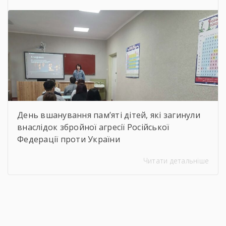
віртуальну подорож до музею митця, де
кожен зміг побачити неймовірну
філігранність витинанок, графіки […]
День вшанування пам’яті дітей, які загинули
внаслідок збройної агресії Російської
Федерації проти України
Читати детальніше