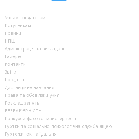
Учням і педагогам
Вступникам
Новини
НПЦ
Адміністрація та викладачі
Галерея
Контакти
Звіти
Професії
Дистанційне навчання
Права та обов’язки учня
Розклад занять
БЕЗБАР’ЄРНІСТЬ
Конкурси фахової майстерності
Гуртки та соціально-психологічна служба ліцею
Гуртожиток та їдальня