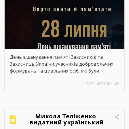
День вшанування пам’яті Захисників та
Захисниць України,учасників добровольчих
формувань та цивільних осіб, які були
страчені, закатовані або загинули у полоні
Читати детальніше
Микола Теліженко
-видатний український
художник, графік,