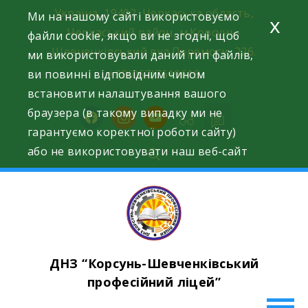
Skip
Україна, 19402, Черкаська область,
Ми на нашому сайті використовуємо
x
to
Черкаський район, м.Корсунь-
файли cookie, якщо ви не згодні, щоб
content
Шевченківський вул.Перемоги, 226.
ми використовували даний тип файлів,
ви повинні відповідним чином
+38(067)7619618
встановити налаштування вашого
браузера (в такому випадку ми не
facebook
instagram
youtube
гарантуємо коректної роботи сайту)
або не використовувати наш веб-сайт
ДНЗ “Корсунь-Шевченківський
професійний ліцей”