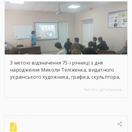
скульптор, майстер
декоративно-ужиткового
мистецтва
З метою відзначення 75-ї річниці з дня
народження Миколи Теліженка, видатного
українського художника, графіка, скульптора,
майстра декоративно-ужиткового
Читати детальніше
мистецтва, члена Національної спілки
художників України для здобувачів освіти
Державного навчального закладу “Корсунь-
Шевченківський професійний ліцей”
бібліотекарями ліцею проведені інформаційні
години, під час яких студенти здійснили