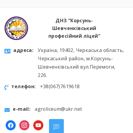
ДНЗ “Корсунь-
Шевченківський
професійний ліцей”
aдресa:
Україна, 19402, Черкаська область,
Черкаський район, м.Корсунь-
Шевченківський вул.Перемоги,
226.
телефон:
+38(067)7619618
e-mail:
agroliceum@ukr.net
facebook
instagram
youtube