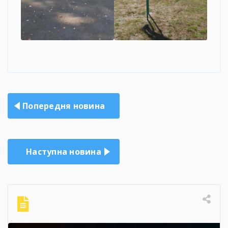
Навігація
Попередня новина
записів
Наступна новина