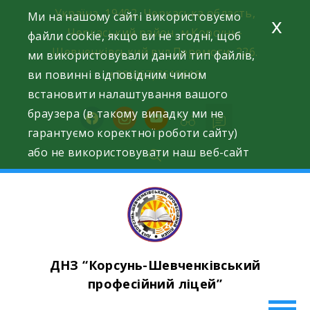
Skip
Україна, 19402, Черкаська область,
Ми на нашому сайті використовуємо
x
to
Черкаський район, м.Корсунь-
файли cookie, якщо ви не згодні, щоб
content
Шевченківський вул.Перемоги, 226.
ми використовували даний тип файлів,
ви повинні відповідним чином
+38(067)7619618
встановити налаштування вашого
браузера (в такому випадку ми не
facebook
instagram
youtube
гарантуємо коректної роботи сайту)
або не використовувати наш веб-сайт
ДНЗ “Корсунь-Шевченківський
професійний ліцей”