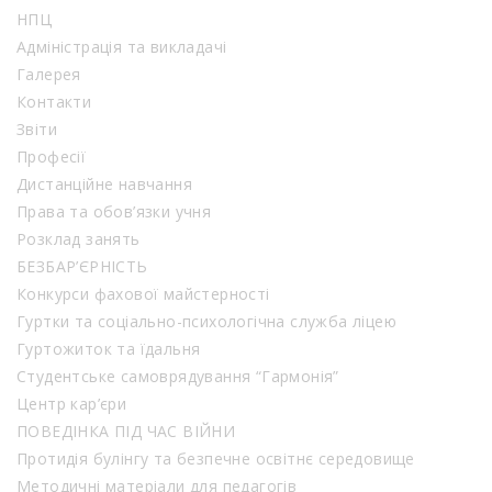
НПЦ
Адміністрація та викладачі
Галерея
Контакти
Звіти
Професії
Дистанційне навчання
Права та обов’язки учня
Розклад занять
БЕЗБАР’ЄРНІСТЬ
Конкурси фахової майстерності
Гуртки та соціально-психологічна служба ліцею
Гуртожиток та їдальня
Студентське самоврядування “Гармонія”
Центр кар’єри
ПОВЕДІНКА ПІД ЧАС ВІЙНИ
Протидія булінгу та безпечне освітнє середовище
Методичні матеріали для педагогів