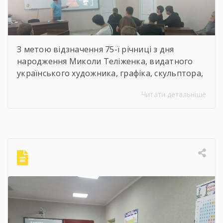
З метою відзначення 75-ї річниці з дня
народження Миколи Теліженка, видатного
українського художника, графіка, скульптора,
майстра декоративно-ужиткового
Читати детальніше
мистецтва, члена Національної спілки
художників України для здобувачів освіти
Державного навчального закладу “Корсунь-
Шевченківський професійний ліцей”
бібліотекарями ліцею проведені інформаційні
години, під час яких студенти здійснили
віртуальну подорож до музею митця, де
кожен зміг побачити неймовірну
філігранність витинанок, графіки […]