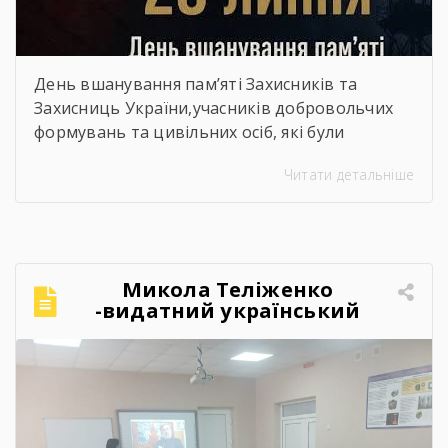
День вшанування пам’яті Захисників та
Захисниць України,учасників добровольчих
формувань та цивільних осіб, які були
страчені, закатовані або загинули у полоні
Читати детальніше
Микола Теліженко
-видатний український
художник, графік,
скульптор, майстер
декоративно-ужиткового
мистецтва