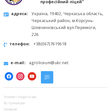
професійний ліцей”
aдресa:
Україна, 19402, Черкаська область,
Черкаський район, м.Корсунь-
Шевченківський вул.Перемоги,
226.
телефон:
+38(067)7619618
e-mail:
agroliceum@ukr.net
facebook
instagram
youtube
Учням і педагогам
Вступникам
Новини