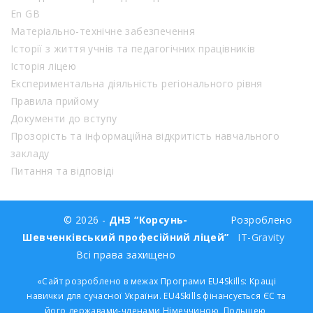
En GB
Матеріально-технічне забезпечення
Історії з життя учнів та педагогічних працівників
Історія ліцею
Експериментальна діяльність регіонального рівня
Правила прийому
Документи до вступу
Прозорість та інформаційна відкритість навчального
закладу
Питання та відповіді
© 2026 -
ДНЗ “Корсунь-
Розроблено
Шевченківський професійний ліцей”
IT-Gravity
Всі права захищено
«Сайт розроблено в межах Програми EU4Skills: Кращі
навички для сучасної України. EU4Skills фінансується ЄС та
його державами-членами Німеччиною, Польщею,