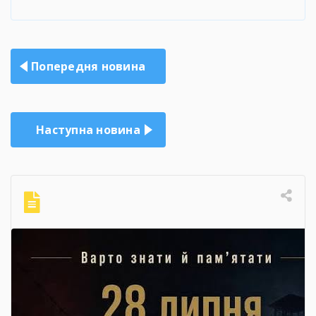
Навігація
Попередня новина
записів
Наступна новина