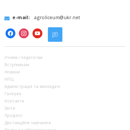
e-mail:
agroliceum@ukr.net
facebook
instagram
youtube
Учням і педагогам
Вступникам
Новини
НПЦ
Адміністрація та викладачі
Галерея
Контакти
Звіти
Професії
Дистанційне навчання
Права та обов’язки учня