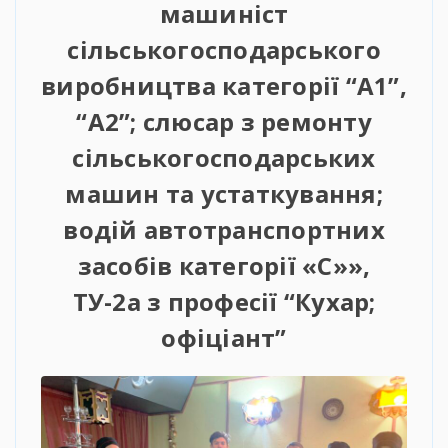
машиніст
сільськогосподарського
виробництва категорії “А1”,
“А2”; слюсар з ремонту
сільськогосподарських
машин та устаткування;
водій автотранспортних
засобів категорії «С»»,
ТУ-2а з професії “Кухар;
офіціант”