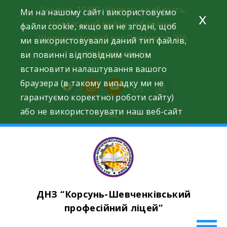
Skip
Україна, 19402, Черкаська область,
Ми на нашому сайті використовуємо
x
to
Черкаський район, м.Корсунь-
файли cookie, якщо ви не згодні, щоб
content
Шевченківський вул.Перемоги, 226.
ми використовували даний тип файлів,
ви повинні відповідним чином
+38(067)7619618
встановити налаштування вашого
браузера (в такому випадку ми не
facebook
instagram
youtube
гарантуємо коректної роботи сайту)
або не використовувати наш веб-сайт
ДНЗ “Корсунь-Шевченківський
професійний ліцей”