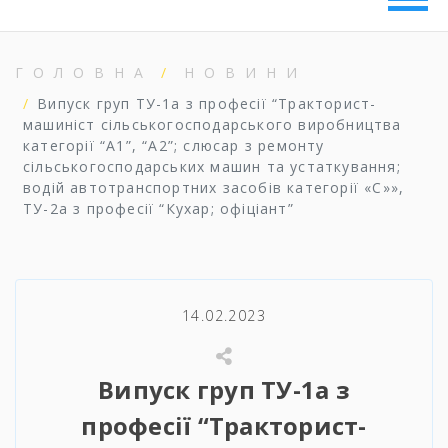
ГОЛОВНА
НОВИНИ
Випуск груп ТУ-1а з професії “Тракторист-
машиніст сільськогосподарського виробництва
категорії “А1”, “А2”; слюсар з ремонту
сільськогосподарських машин та устаткування;
водій автотранспортних засобів категорії «С»»,
ТУ-2а з професії “Кухар; офіціант”
14.02.2023
Випуск груп ТУ-1а з
професії “Тракторист-