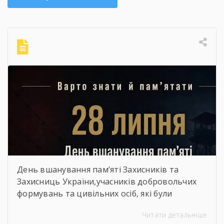
День вшанування пам’яті Захисників та
Захисниць України,учасників добровольчих
формувань та цивільних осіб, які були
страчені, закатовані або загинули у полоні
Читати детальніше