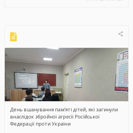
мистецтва, члена Національної спілки
художників України для здобувачів освіти
Державного навчального закладу “Корсунь-
Шевченківський професійний ліцей”
бібліотекарями ліцею проведені інформаційні
години, під час яких студенти здійснили
віртуальну подорож до музею митця, де
кожен зміг побачити неймовірну
філігранність витинанок, графіки […]
День вшанування пам’яті дітей, які загинули
внаслідок збройної агресії Російської
Федерації проти України