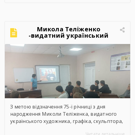
Микола Теліженко
-видатний український
художник, графік,
скульптор, майстер
декоративно-ужиткового
мистецтва
З метою відзначення 75-ї річниці з дня
народження Миколи Теліженка, видатного
українського художника, графіка, скульптора,
майстра декоративно-ужиткового
Читати детальніше