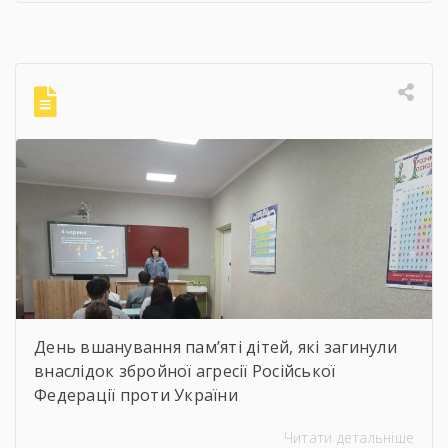
художників України для здобувачів освіти
Державного навчального закладу “Корсунь-
Шевченківський професійний ліцей”
бібліотекарями ліцею проведені інформаційні
години, під час яких студенти здійснили
віртуальну подорож до музею митця, де
кожен зміг побачити неймовірну
філігранність витинанок, графіки […]
День вшанування пам’яті дітей, які загинули
внаслідок збройної агресії Російської
Федерації проти України
Читати детальніше