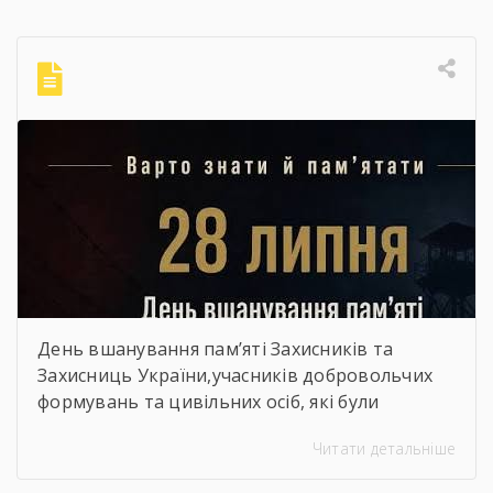
День вшанування пам’яті Захисників та
Захисниць України,учасників добровольчих
формувань та цивільних осіб, які були
страчені, закатовані або загинули у полоні
Читати детальніше