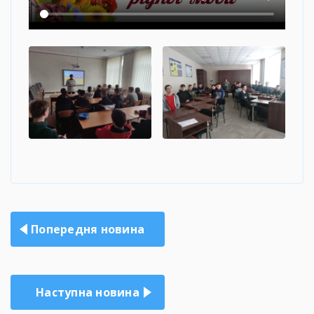
Навігація
Попередня новина
записів
Наступна новина