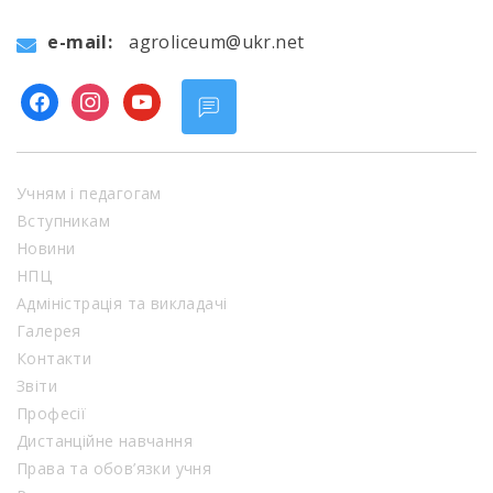
e-mail:
agroliceum@ukr.net
facebook
instagram
youtube
Учням і педагогам
Вступникам
Новини
НПЦ
Адміністрація та викладачі
Галерея
Контакти
Звіти
Професії
Дистанційне навчання
Права та обов’язки учня