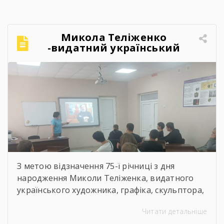
Микола Теліженко
-видатний український
художник, графік,
скульптор, майстер
декоративно-ужиткового
мистецтва
З метою відзначення 75-ї річниці з дня
народження Миколи Теліженка, видатного
українського художника, графіка, скульптора,
майстра декоративно-ужиткового
Читати детальніше
мистецтва, члена Національної спілки