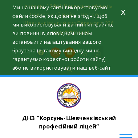
Skip
Україна, 19402, Черкаська область,
Ми на нашому сайті використовуємо
x
to
Черкаський район, м.Корсунь-
файли cookie, якщо ви не згодні, щоб
content
Шевченківський вул.Перемоги, 226.
ми використовували даний тип файлів,
ви повинні відповідним чином
+38(067)7619618
встановити налаштування вашого
браузера (в такому випадку ми не
facebook
instagram
youtube
гарантуємо коректної роботи сайту)
або не використовувати наш веб-сайт
ДНЗ “Корсунь-Шевченківський
професійний ліцей”